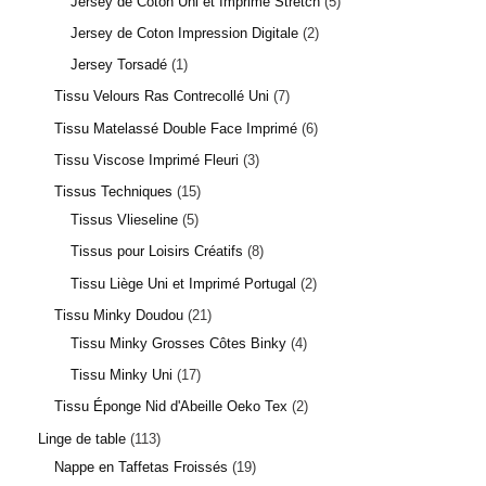
Jersey de Coton Uni et Imprimé Stretch
5
Jersey de Coton Impression Digitale
2
Jersey Torsadé
1
Tissu Velours Ras Contrecollé Uni
7
Tissu Matelassé Double Face Imprimé
6
Tissu Viscose Imprimé Fleuri
3
Tissus Techniques
15
Tissus Vlieseline
5
Tissus pour Loisirs Créatifs
8
Tissu Liège Uni et Imprimé Portugal
2
Tissu Minky Doudou
21
Tissu Minky Grosses Côtes Binky
4
Tissu Minky Uni
17
Tissu Éponge Nid d'Abeille Oeko Tex
2
Linge de table
113
Nappe en Taffetas Froissés
19