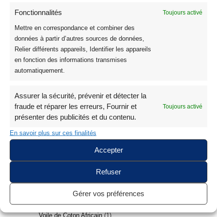
Fonctionnalités
Toujours activé
Mettre en correspondance et combiner des
données à partir d’autres sources de données,
Relier différents appareils, Identifier les appareils
en fonction des informations transmises
automatiquement.
Rechercher un Tissu / une Couleur
Assurer la sécurité, prévenir et détecter la
fraude et réparer les erreurs, Fournir et
Toujours activé
présenter des publicités et du contenu.
Tissus
337
En savoir plus sur ces finalités
Les Meilleures Ventes
23
Nouveautés Tissus
120
Accepter
Coton
135
Refuser
Coton Imprimé Oeko Tex
26
Tissu Voile de Coton
6
Gérer vos préférences
Voile de Coton Matelassé
5
Voile de Coton Africain
1