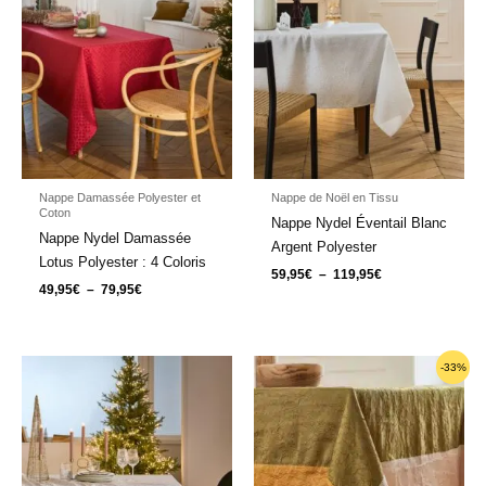
79,95€
119,95€
Nappe Damassée Polyester et
Nappe de Noël en Tissu
Coton
Nappe Nydel Éventail Blanc
Nappe Nydel Damassée
Argent Polyester
Lotus Polyester : 4 Coloris
59,95
€
–
119,95
€
49,95
€
–
79,95
€
Plage
Plage
-33%
de
de
prix :
prix :
59,95€
59,95€
à
à
119,95€
119,95€