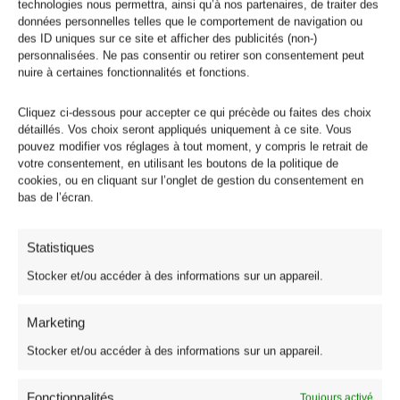
technologies nous permettra, ainsi qu’à nos partenaires, de traiter des
Nappe de Fête
Nappe de Noël : Motif à
données personnelles telles que le comportement de navigation ou
Rectangulaire Fond Rouge
Pois
des ID uniques sur ce site et afficher des publicités (non-)
Pailleté Polyester
14,95
€
–
19,95
€
personnalisées. Ne pas consentir ou retirer son consentement peut
28,95
€
–
38,95
€
nuire à certaines fonctionnalités et fonctions.
Cliquez ci-dessous pour accepter ce qui précède ou faites des choix
Plage
Plage
détaillés. Vos choix seront appliqués uniquement à ce site. Vous
de
de
pouvez modifier vos réglages à tout moment, y compris le retrait de
prix :
prix :
votre consentement, en utilisant les boutons de la politique de
22,95€
22,95€
cookies, ou en cliquant sur l’onglet de gestion du consentement en
à
à
32,95€
32,95€
bas de l’écran.
Statistiques
Stocker et/ou accéder à des informations sur un appareil.
Marketing
Stocker et/ou accéder à des informations sur un appareil.
Nappe de Noël en Tissu
Nappe de Noël en Tissu
Nappe Polyester Cottage
Nappe Polyester Enneigé
Beige
Blanc
Fonctionnalités
Toujours activé