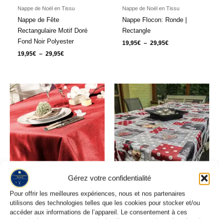
Nappe de Noël en Tissu
Nappe de Noël en Tissu
Nappe de Fête
Nappe Flocon: Ronde |
Rectangulaire Motif Doré
Rectangle
Fond Noir Polyester
19,95
€
–
29,95
€
19,95
€
–
29,95
€
Plage
Plage
de
de
prix :
prix :
28,95€
14,95€
à
à
38,95€
19,95€
Gérez votre confidentialité
Pour offrir les meilleures expériences, nous et nos partenaires
utilisons des technologies telles que les cookies pour stocker et/ou
Nappe de Noël en Tissu
Nappe de Noël en Tissu
accéder aux informations de l’appareil. Le consentement à ces