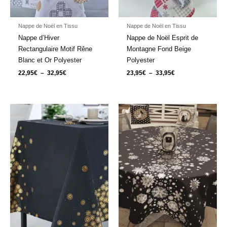
Nappe de Noël en Tissu
Nappe de Noël en Tissu
Nappe d’Hiver
Nappe de Noël Esprit de
Rectangulaire Motif Rêne
Montagne Fond Beige
Blanc et Or Polyester
Polyester
22,95
€
–
32,95
€
23,95
€
–
33,95
€
Plage
Plage
de
de
prix :
prix :
19,95€
19,95€
à
à
29,95€
29,95€