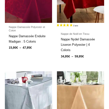
Nappe Damassée Polyester et
Coton
Nappe de Noël en Tissu
Nappe Damassée Enduite
Nappe Nydel Damassée
Madigan : 5 Coloris
Liseron Polyester | 4
15,90
€
–
47,95
€
Coloris
34,95
€
–
59,95
€
Plage
Plage
de
de
prix :
prix :
22,90€
20,90€
à
à
27,90€
27,90€