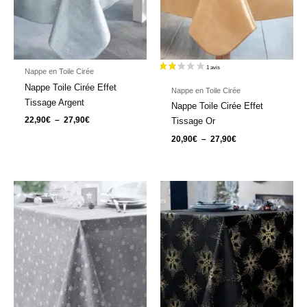
Nappe en Toile Cirée
Nappe Toile Cirée Effet
Nappe en Toile Cirée
Tissage Argent
Nappe Toile Cirée Effet
22,90
€
–
27,90
€
Tissage Or
20,90
€
–
27,90
€
Plage
Plage
de
de
prix :
prix :
23,95€
19,95€
à
à
33,95€
29,95€