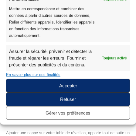
22,95
€
–
32,95
€
22,95
€
–
32,95
€
Mettre en correspondance et combiner des
données à partir d’autres sources de données,
Relier différents appareils, Identifier les appareils
en fonction des informations transmises
1
2
→
automatiquement.
Retrouvez toutes nos dernières nouveautés en nappes de noël chez
Assurer la sécurité, prévenir et détecter la
Tissus et Nappes Westeel. Vous trouverez des nappes en différentes
fraude et réparer les erreurs, Fournir et
Toujours activé
quantités : polyester imprimées, damassées, et en taffetas froissés
présenter des publicités et du contenu.
pour les personnes plus exigeantes sur la qualité et le rendu de leur
nappe.
En savoir plus sur ces finalités
Accepter
Plusieurs dimensions (rectangulaires, rondes, carrés et ovales) et
couleurs représentatives de noël y sont présentes : rouge, or, argenté,
Refuser
noir, gris et vert sapin.
Gérer vos préférences
Pourquoi mettre une nappe à Noël sur
votre table de fêtes ?
Ajouter une nappe sur votre table de réveillon, apporte tout de suite un