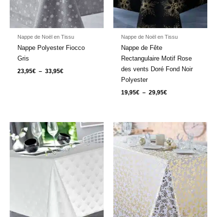
Nappe de Noël en Tissu
Nappe de Noël en Tissu
Nappe Polyester Fiocco
Nappe de Fête
Gris
Rectangulaire Motif Rose
des vents Doré Fond Noir
23,95
€
–
33,95
€
Polyester
19,95
€
–
29,95
€
Plage
Plage
de
de
prix :
prix :
27,95€
19,95€
à
à
37,95€
29,95€