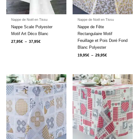
Nappe de Noël en Tissu
Nappe de Noël en Tissu
Nappe Scale Polyester
Nappe de Fête
Motif Art Déco Blanc
Rectangulaire Motif
Feuillage et Pois Doré Fond
27,95
€
–
37,95
€
Blanc Polyester
19,95
€
–
29,95
€
Plage
Plage
de
de
prix :
prix :
22,95€
23,95€
à
à
32,95€
33,95€