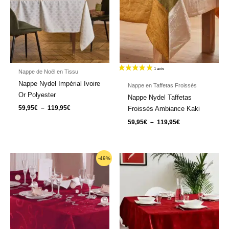
Nappe de Noël en Tissu
Nappe Nydel Impérial Ivoire
Nappe en Taffetas Froissés
Or Polyester
Nappe Nydel Taffetas
59,95
€
–
119,95
€
Froissés Ambiance Kaki
59,95
€
–
119,95
€
Plage
Plage
-49%
de
de
prix :
prix :
15,90€
34,95€
à
à
47,95€
59,95€