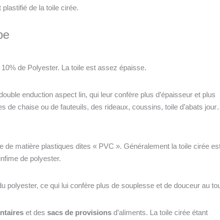
lastifié de la toile cirée.
pe
0% de Polyester. La toile est assez épaisse.
uble enduction aspect lin, qui leur confère plus d’épaisseur et plus
 de chaise ou de fauteuils, des rideaux, coussins, toile d’abats jou
se de matière plastiques dites « PVC ». Généralement la toile cirée es
nfime de polyester.
u polyester, ce qui lui confère plus de souplesse et de douceur au to
ntaires
et des
sacs de provisions
d’aliments. La toile cirée étant