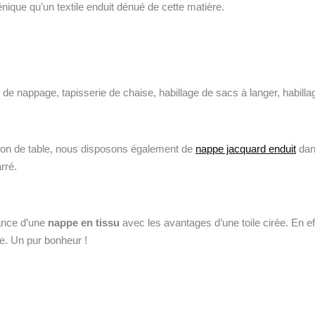
ique qu’un textile enduit dénué de cette matière.
 de nappage, tapisserie de chaise, habillage de sacs à langer, habilla
tion de table, nous disposons également de
nappe jacquard enduit
dan
rré.
gance d’une
nappe en tissu
avec les avantages d’une toile cirée. En ef
re. Un pur bonheur !