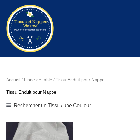
Aller
au
Tissus et Nappe
contenu
Westeel
Accueil
/
Linge de table
/ Tissu Enduit pour Nappe
Tissu Enduit pour Nappe
Rechercher un Tissu / une Couleur