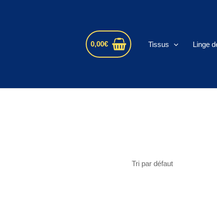
s
0,00
€
Tissus
Linge d