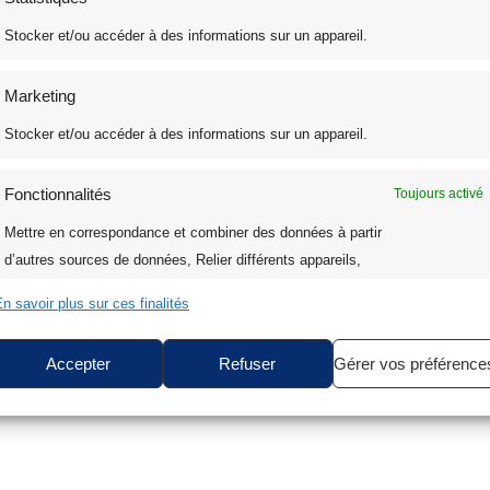
Stocker et/ou accéder à des informations sur un appareil.
Marketing
Stocker et/ou accéder à des informations sur un appareil.
Fonctionnalités
Toujours activé
Mettre en correspondance et combiner des données à partir
d’autres sources de données, Relier différents appareils,
Identifier les appareils en fonction des informations
n savoir plus sur ces finalités
transmises automatiquement.
Accepter
Refuser
Gérer vos préférence
Assurer la sécurité, prévenir et détecter la fraude et
réparer les erreurs, Fournir et présenter des
Toujours activé
publicités et du contenu.