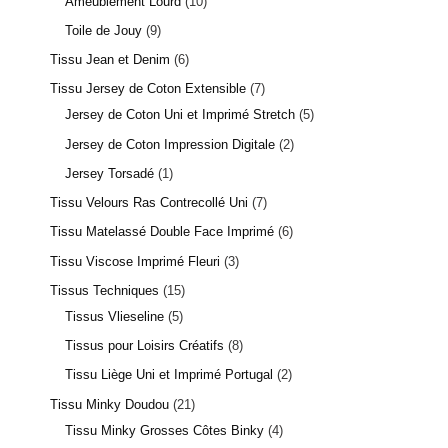
Ameublement Lourd
10
Toile de Jouy
9
Tissu Jean et Denim
6
Tissu Jersey de Coton Extensible
7
Jersey de Coton Uni et Imprimé Stretch
5
Jersey de Coton Impression Digitale
2
Jersey Torsadé
1
Tissu Velours Ras Contrecollé Uni
7
Tissu Matelassé Double Face Imprimé
6
Tissu Viscose Imprimé Fleuri
3
Tissus Techniques
15
Tissus Vlieseline
5
Tissus pour Loisirs Créatifs
8
Tissu Liège Uni et Imprimé Portugal
2
Tissu Minky Doudou
21
Tissu Minky Grosses Côtes Binky
4