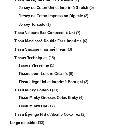
Tissu Jersey de Coton Extensible
7
Jersey de Coton Uni et Imprimé Stretch
5
Jersey de Coton Impression Digitale
2
Jersey Torsadé
1
Tissu Velours Ras Contrecollé Uni
7
Tissu Matelassé Double Face Imprimé
6
Tissu Viscose Imprimé Fleuri
3
Tissus Techniques
15
Tissus Vlieseline
5
Tissus pour Loisirs Créatifs
8
Tissu Liège Uni et Imprimé Portugal
2
Tissu Minky Doudou
21
Tissu Minky Grosses Côtes Binky
4
Tissu Minky Uni
17
Tissu Éponge Nid d'Abeille Oeko Tex
2
Linge de table
113