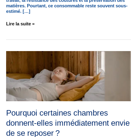
travail, la résistance des coutures et la préservation des
matières. Pourtant, ce consommable reste souvent sous-
estimé. […]
Lire la suite »
Pourquoi
certaines
chambres
donnent-
elles
immédiatement
envie
de
se
reposer ?
Pourquoi certaines chambres
donnent-elles immédiatement envie
de se reposer ?