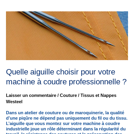
Quelle
aiguille
choisir
pour
votre
machine
à
coudre
professionnelle
?
Quelle aiguille choisir pour votre
machine à coudre professionnelle ?
Laisser un commentaire
/
Couture
/
Tissus et Nappes
Westeel
Dans un atelier de couture ou de maroquinerie, la qualité
d’une piqûre ne dépend pas uniquement du fil ou du tissu.
L’aiguille que vous montez sur votre machine à coudre
industrielle joue un rôle déterminant dans la régularité du