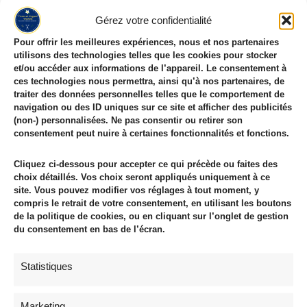
Gérez votre confidentialité
Pour offrir les meilleures expériences, nous et nos partenaires
utilisons des technologies telles que les cookies pour stocker
1
2
…
34
Suivant
→
et/ou accéder aux informations de l’appareil. Le consentement à
ces technologies nous permettra, ainsi qu’à nos partenaires, de
traiter des données personnelles telles que le comportement de
navigation ou des ID uniques sur ce site et afficher des publicités
(non-) personnalisées. Ne pas consentir ou retirer son
Rechercher un Tissu / une Couleur
consentement peut nuire à certaines fonctionnalités et fonctions.
Cliquez ci-dessous pour accepter ce qui précède ou faites des
choix détaillés. Vos choix seront appliqués uniquement à ce
Tissus
339
site. Vous pouvez modifier vos réglages à tout moment, y
compris le retrait de votre consentement, en utilisant les boutons
Les Meilleures Ventes
23
de la politique de cookies, ou en cliquant sur l’onglet de gestion
Nouveautés Tissus
122
du consentement en bas de l’écran.
Coton
135
Coton Imprimé Oeko Tex
26
Statistiques
Tissu Voile de Coton
6
Voile de Coton Matelassé
5
Marketing