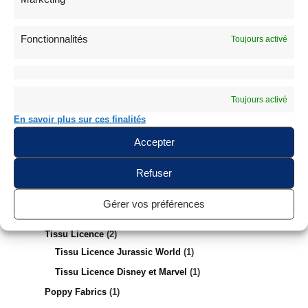
Voile de Coton Africain
1
Broderie Anglaise
4
Fonctionnalités
Toujours activé
Coton 3D et Impression Digitale
18
Tissu Fleuri Style Liberty Oeko-Tex
3
Coton Premium
6
Toujours activé
Tissu Coton Enduit Souple Oeko-Tex
10
En savoir plus sur ces finalités
Tissu Coton Uni Oeko-Tex
17
Accepter
Coton Biologique GOTS
16
Refuser
Coton Biologique Imprimé
16
Tissu Madras Guadeloupe Antillais Martinique
9
Gérer vos préférences
Tissu Vichy Coton
15
Tissu Licence
2
Tissu Licence Jurassic World
1
Tissu Licence Disney et Marvel
1
Poppy Fabrics
1