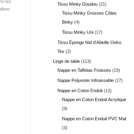
mi les
Tissu Minky Doudou
21
aliser
Tissu Minky Grosses Côtes
Binky
4
Tissu Minky Uni
17
Tissu Éponge Nid d'Abeille Oeko
Tex
2
Linge de table
113
Nappe en Taffetas Froissés
19
Nappe Polyester Infroissable
27
Nappe en Coton Enduit
12
Nappe en Coton Enduit Acrylique
9
Nappe en Coton Enduit PVC Mat
3