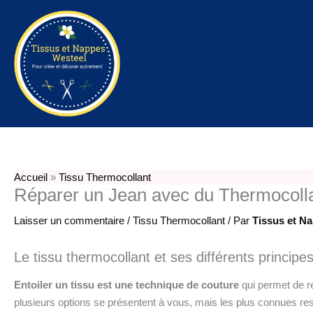
Aller
au
Tissus et Nappe
contenu
Westeel
Accueil
»
Tissu Thermocollant
Réparer un Jean avec du Thermocolla
Laisser un commentaire
/
Tissu Thermocollant
/ Par
Tissus et N
Le tissu thermocollant et ses différents principe
Entoiler un tissu est une technique de couture
qui permet de re
plusieurs options se présentent à vous, mais les plus connues res