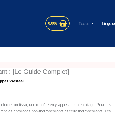
s
0,00
€
Tissus
Linge d
nt : [Le Guide Complet]
appes Westeel
s
nforcer un tissu, une matière en y apposant un entoilage. Pour cela,
tent les entoilages non-thermocollants et ceux thermocollants. Les