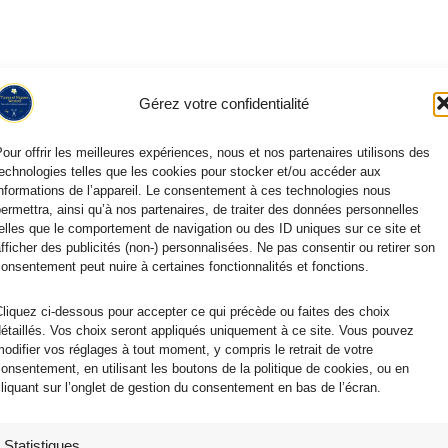
Gérez votre confidentialité
our offrir les meilleures expériences, nous et nos partenaires utilisons des
echnologies telles que les cookies pour stocker et/ou accéder aux
nformations de l’appareil. Le consentement à ces technologies nous
ermettra, ainsi qu’à nos partenaires, de traiter des données personnelles
elles que le comportement de navigation ou des ID uniques sur ce site et
ilisés pour les trousses de toilette et des sets de table du fait de leu
fficher des publicités (non-) personnalisées. Ne pas consentir ou retirer son
onsentement peut nuire à certaines fonctionnalités et fonctions.
our le matelassage d’un ouvrage. Ils sont notamment courants dans l’
liquez ci-dessous pour accepter ce qui précède ou faites des choix
étaillés. Vos choix seront appliqués uniquement à ce site. Vous pouvez
odifier vos réglages à tout moment, y compris le retrait de votre
onsentement, en utilisant les boutons de la politique de cookies, ou en
liquant sur l’onglet de gestion du consentement en bas de l’écran.
Statistiques