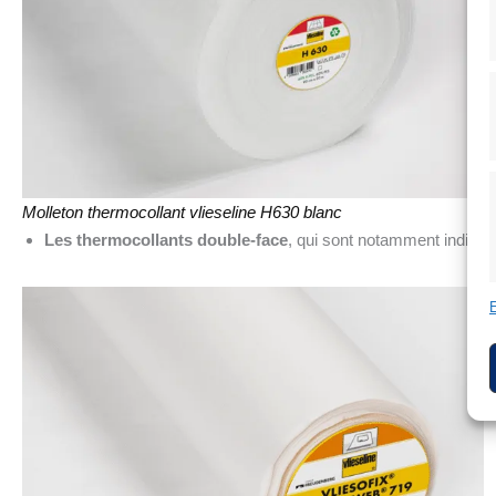
Molleton thermocollant vlieseline H630 blanc
Les thermocollants double-face
, qui sont notamment indispe
E