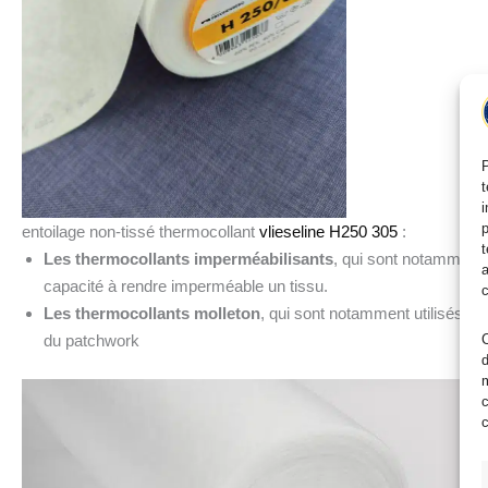
P
t
i
p
entoilage non-tissé thermocollant
vlieseline H250 305
:
t
Les thermocollants imperméabilisants
, qui sont notamment ut
a
capacité à rendre imperméable un tissu.
c
Les thermocollants molleton
, qui sont notamment utilisés p
C
du patchwork
d
m
c
c