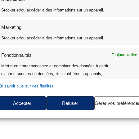
Stocker et/ou accéder à des informations sur un appareil.
Marketing
Stocker et/ou accéder à des informations sur un appareil.
Fonctionnalités
Toujours activé
Mettre en correspondance et combiner des données à partir
nsables pour le collage des appliqués.
d’autres sources de données, Relier différents appareils,
Identifier les appareils en fonction des informations
n savoir plus sur ces finalités
transmises automatiquement.
Accepter
Refuser
Gérer vos préférence
Assurer la sécurité, prévenir et détecter la fraude et
réparer les erreurs, Fournir et présenter des
Toujours activé
publicités et du contenu.