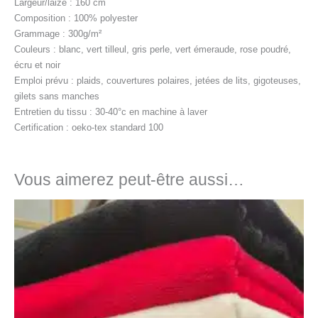
Largeur/laize : 160 cm
Composition : 100% polyester
Grammage : 300g/m²
Couleurs : blanc, vert tilleul, gris perle, vert émeraude, rose poudré,
écru et noir
Emploi prévu : plaids, couvertures polaires, jetées de lits, gigoteuses,
gilets sans manches
Entretien du tissu : 30-40°c en machine à laver
Certification : oeko-tex standard 100
Vous aimerez peut-être aussi…