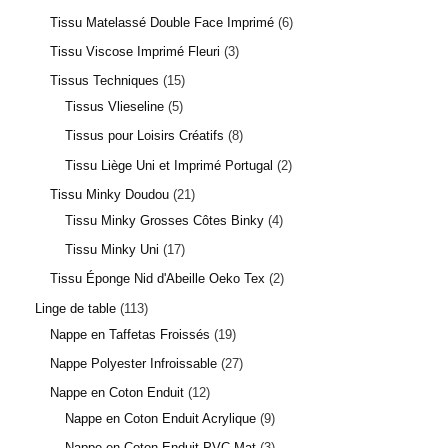
Tissu Matelassé Double Face Imprimé
6
Tissu Viscose Imprimé Fleuri
3
Tissus Techniques
15
Tissus Vlieseline
5
Tissus pour Loisirs Créatifs
8
Tissu Liège Uni et Imprimé Portugal
2
Tissu Minky Doudou
21
3 avis
Tissu Minky Grosses Côtes Binky
4
Tissu Minky Uni
17
Tissu Éponge Nid d'Abeille Oeko Tex
2
Linge de table
113
Nappe en Taffetas Froissés
19
Nappe Polyester Infroissable
27
Nappe en Coton Enduit
12
Nappe en Coton Enduit Acrylique
9
Nappe en Coton Enduit PVC Mat
3