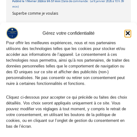
Publié le 1 février 2026 à 9 h 57 min
(Date de commande : Le 9 janvier 2026 à 10 h 39
min)
Superbe comme je voulais
fabienne H.
Gérez votre confidentialité
Publié le 2 octobre 2025 à 12 h 26 min
(Date de commande : Le 11 septembre 2025 à
Pour offrir les meilleures expériences, nous et nos partenaires
11 h 31 min)
utilisons des technologies telles que les cookies pour stocker et/ou
Très belle qualité
accéder aux informations de l’appareil. Le consentement à ces
technologies nous permettra, ainsi qu’à nos partenaires, de traiter des
données personnelles telles que le comportement de navigation ou
Desi D.
des ID uniques sur ce site et afficher des publicités (non-)
personnalisées. Ne pas consentir ou retirer son consentement peut
Publié le 3 décembre 2024 à 9 h 26 min
(Date de commande : Le 11 novembre 2024
nuire à certaines fonctionnalités et fonctions.
à 20 h 57 min)
Belle couleur
Cliquez ci-dessous pour accepter ce qui précède ou faites des choix
détaillés. Vos choix seront appliqués uniquement à ce site. Vous
pouvez modifier vos réglages à tout moment, y compris le retrait de
Produits similaires
votre consentement, en utilisant les boutons de la politique de
cookies, ou en cliquant sur l’onglet de gestion du consentement en
bas de l’écran.