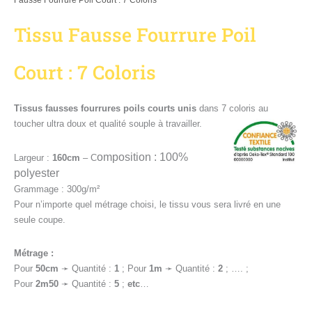
Fausse Fourrure Poil Court : 7 Coloris
Tissu Fausse Fourrure Poil
Court : 7 Coloris
Tissus fausses fourrures poils courts unis
dans 7 coloris au
toucher ultra doux et qualité souple à travailler.
omposition : 100%
Largeur :
160cm
– C
polyester
Grammage : 300g/m²
Pour n’importe quel métrage choisi, le tissu vous sera livré en une
seule coupe.
Métrage :
Pour
50cm
➛ Quantité :
1
; Pour
1
m
➛ Quantité :
2
; …. ;
Pour
2m50
➛ Quantité :
5
;
etc
…