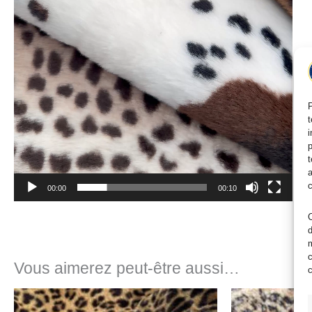
P
t
i
p
t
a
c
00:00
00:10
C
d
m
c
Vous aimerez peut-être aussi…
c