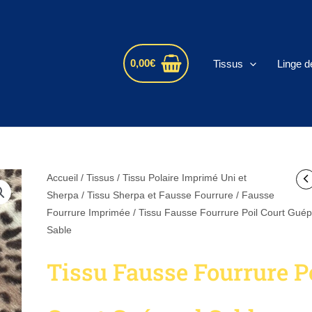
s
0,00
€
Tissus
Linge d
quantité
Accueil
/
Tissus
/
Tissu Polaire Imprimé Uni et
de
Sherpa
/
Tissu Sherpa et Fausse Fourrure
/
Fausse
Tissu
Fourrure Imprimée
/ Tissu Fausse Fourrure Poil Court Gué
Fausse
Sable
Fourrure
Tissu Fausse Fourrure P
Poil
Court
Guépard