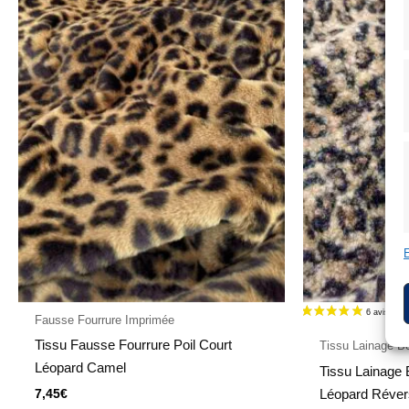
E
Fausse Fourrure Imprimée
Tissu Fausse Fourrure Poil Court
Tissu Lainage Bo
Léopard Camel
Tissu Lainage 
Léopard Réver
7,45
€