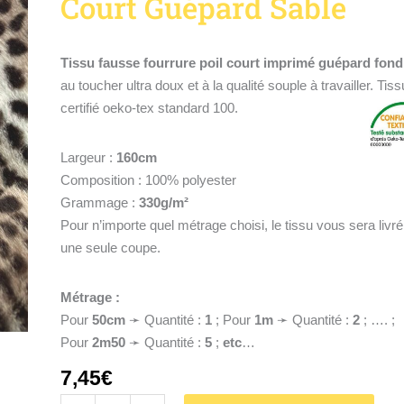
Court Guépard Sable
Sable
Tissu fausse fourrure poil court imprimé guépard fond
au toucher ultra doux et à la qualité souple à travailler. Tiss
certifié oeko-tex standard 100.
Largeur :
160cm
Composition : 100% polyester
Grammage :
330g/m²
Pour n’importe quel métrage choisi, le tissu vous sera livr
une seule coupe.
Métrage :
Pour
50cm
➛ Quantité :
1
; Pour
1
m
➛ Quantité :
2
; …. ;
Pour
2m50
➛ Quantité :
5
;
etc
…
7,45
€