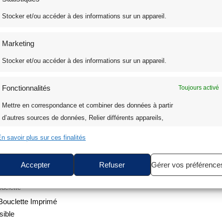
Stocker et/ou accéder à des informations sur un appareil.
Marketing
Stocker et/ou accéder à des informations sur un appareil.
Fonctionnalités
Toujours activé
Mettre en correspondance et combiner des données à partir
d’autres sources de données, Relier différents appareils,
Identifier les appareils en fonction des informations
n savoir plus sur ces finalités
transmises automatiquement.
Accepter
Refuser
Gérer vos préférence
Assurer la sécurité, prévenir et détecter la fraude et
réparer les erreurs, Fournir et présenter des
Toujours activé
uclette
publicités et du contenu.
Bouclette Imprimé
sible