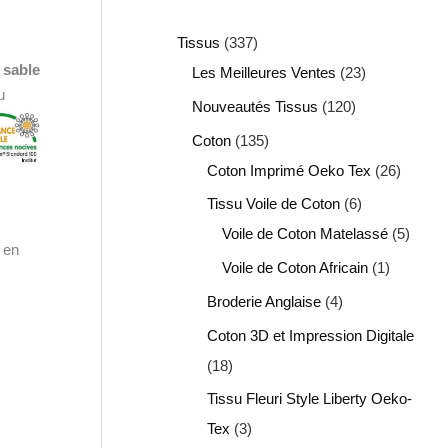
Tissus
337
 sable
Les Meilleures Ventes
23
u
Nouveautés Tissus
120
Coton
135
Coton Imprimé Oeko Tex
26
Tissu Voile de Coton
6
Voile de Coton Matelassé
5
é en
Voile de Coton Africain
1
Broderie Anglaise
4
Coton 3D et Impression Digitale
18
Tissu Fleuri Style Liberty Oeko-
Tex
3