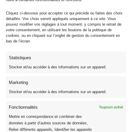
Tissus
339
Cliquez ci-dessous pour accepter ce qui précède ou faites des choix
Les Meilleures Ventes
23
détaillés. Vos choix seront appliqués uniquement à ce site. Vous
pouvez modifier vos réglages à tout moment, y compris le retrait de
Nouveautés Tissus
122
votre consentement, en utilisant les boutons de la politique de
Coton
135
cookies, ou en cliquant sur l’onglet de gestion du consentement en
bas de l’écran.
Coton Imprimé Oeko Tex
26
Tissu Voile de Coton
6
Statistiques
Voile de Coton Matelassé
5
Voile de Coton Africain
1
Stocker et/ou accéder à des informations sur un appareil.
Broderie Anglaise
4
Marketing
Coton 3D et Impression Digitale
18
Stocker et/ou accéder à des informations sur un appareil.
Tissu Fleuri Style Liberty Oeko-Tex
3
Coton Premium
6
Fonctionnalités
Toujours activé
Tissu Coton Enduit Souple Oeko-Tex
10
Mettre en correspondance et combiner des
Tissu Coton Uni Oeko-Tex
17
données à partir d’autres sources de données,
Coton Biologique GOTS
16
Relier différents appareils, Identifier les appareils