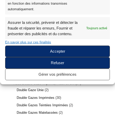
Coton Biologique Imprimé
16
en fonction des informations transmises
automatiquement.
Tissu Madras Guadeloupe Antillais Martinique
9
Tissu Vichy Coton
15
Assurer la sécurité, prévenir et détecter la
Tissu Licence
2
fraude et réparer les erreurs, Fournir et
Toujours activé
Tissu Licence Jurassic World
1
présenter des publicités et du contenu.
Tissu Licence Disney et Marvel
1
En savoir plus sur ces finalités
Poppy Fabrics
1
Accepter
Tissus Festifs et Coton Noël
13
Tissu Éponge Bambou Oeko Tex
2
Refuser
Tissu Imperméable Pour Extérieur Anti-UV
7
Gérer vos préférences
Tissu Lin
11
Tissu Double Gaze Imprimé, Fleuri et Uni
37
Double Gaze Unie
2
Double Gazes Imprimées
30
Double Gazes Teintées Imprimées
2
Double Gazes Matelassées
2