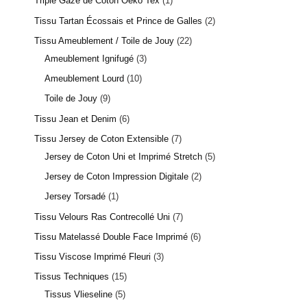
Triple Gaze de Coton Oeko Tex
1
Tissu Tartan Écossais et Prince de Galles
2
Tissu Ameublement / Toile de Jouy
22
Ameublement Ignifugé
3
Ameublement Lourd
10
Toile de Jouy
9
Tissu Jean et Denim
6
Tissu Jersey de Coton Extensible
7
Jersey de Coton Uni et Imprimé Stretch
5
Jersey de Coton Impression Digitale
2
Jersey Torsadé
1
Tissu Velours Ras Contrecollé Uni
7
Tissu Matelassé Double Face Imprimé
6
Tissu Viscose Imprimé Fleuri
3
Tissus Techniques
15
Tissus Vlieseline
5