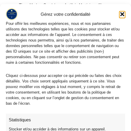
Tissu Madras Guadeloupe Antillais Martinique
9
Tissu Vichy Coton
15
Gérez votre confidentialité
Tissu Licence
2
Pour offrir les meilleures expériences, nous et nos partenaires
utilisons des technologies telles que les cookies pour stocker et/ou
Tissu Licence Jurassic World
1
accéder aux informations de l’appareil. Le consentement à ces
Tissu Licence Disney et Marvel
1
technologies nous permettra, ainsi qu’à nos partenaires, de traiter des
données personnelles telles que le comportement de navigation ou
Poppy Fabrics
1
des ID uniques sur ce site et afficher des publicités (non-)
Tissus Festifs et Coton Noël
13
personnalisées. Ne pas consentir ou retirer son consentement peut
nuire à certaines fonctionnalités et fonctions.
Tissu Éponge Bambou Oeko Tex
2
Tissu Imperméable Pour Extérieur Anti-UV
7
Cliquez ci-dessous pour accepter ce qui précède ou faites des choix
détaillés. Vos choix seront appliqués uniquement à ce site. Vous
Tissu Lin
11
pouvez modifier vos réglages à tout moment, y compris le retrait de
Tissu Double Gaze Imprimé, Fleuri et Uni
35
votre consentement, en utilisant les boutons de la politique de
Double Gaze Unie
2
cookies, ou en cliquant sur l’onglet de gestion du consentement en
bas de l’écran.
Double Gazes Imprimées
28
Double Gazes Teintées Imprimées
2
Statistiques
Double Gazes Matelassées
2
Stocker et/ou accéder à des informations sur un appareil.