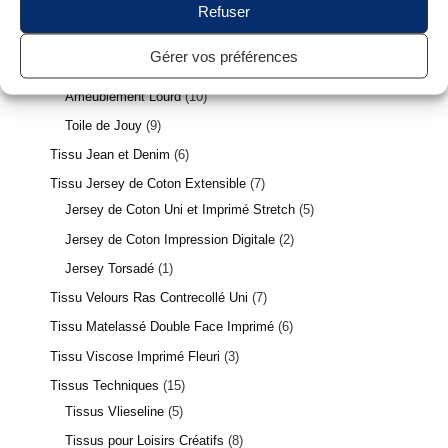
Refuser
Tissu Tartan Écossais et Prince de Galles
2
Tissu Ameublement / Toile de Jouy
22
Gérer vos préférences
Ameublement Ignifugé
3
Ameublement Lourd
10
Toile de Jouy
9
Tissu Jean et Denim
6
Tissu Jersey de Coton Extensible
7
Jersey de Coton Uni et Imprimé Stretch
5
Jersey de Coton Impression Digitale
2
Jersey Torsadé
1
Tissu Velours Ras Contrecollé Uni
7
Tissu Matelassé Double Face Imprimé
6
Tissu Viscose Imprimé Fleuri
3
Tissus Techniques
15
Tissus Vlieseline
5
Tissus pour Loisirs Créatifs
8