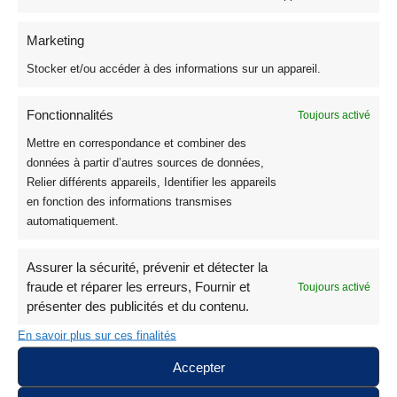
Tissu Polaire Imprimé Uni et Sherpa
25
Tissu Polaire Grande Largeur
9
Marketing
Polaire Imprimé Tartan Écossais
3
Stocker et/ou accéder à des informations sur un appareil.
Tissu Sherpa et Fausse Fourrure
15
Fausse Fourrure Unie
6
Fonctionnalités
Toujours activé
Fausse Fourrure Imprimée
7
Mettre en correspondance et combiner des
Simili Cuir Doublé Sherpa
2
données à partir d’autres sources de données,
Tissu Lainage Bouclette
6
Relier différents appareils, Identifier les appareils
en fonction des informations transmises
Tissu Simili Cuir
3
automatiquement.
Tissu Suédine
2
Tissu Velours Côtelé 500 Raies et Milleraies
19
Assurer la sécurité, prévenir et détecter la
Tissu Velours 500 Raies Imprimé
3
fraude et réparer les erreurs, Fournir et
Toujours activé
Tissu Velours 500 Raies Uni
3
présenter des publicités et du contenu.
Tissu Velours Milleraies
13
En savoir plus sur ces finalités
Tissu Polycoton Aspect Lin
24
Accepter
Triple Gaze de Coton Oeko Tex
1