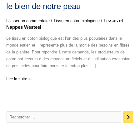
tissu
le bien de notre peau
en
coton
Tissus et
Laisser un commentaire
/
Tissu en coton biologique
/
biologique
Nappes Westeel
:
pour
Le tissu en coton biologique est l’un des plus populaires dans le
le
monde entier, et il représente plus de la moitié des besoins en fibres
bien
de la planète. Pour répondre à cette demande, les producteurs de
de
coton ont recours à des moyens artificiels et à l’utilisation excessive
notre
de pesticides pour faire pousser le coton plus […]
peau
Lire la suite »
Rechercher un Tissu / une Couleur