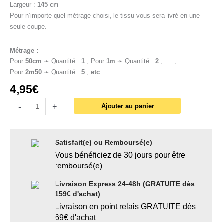
Largeur :
145 cm
Pour n’importe quel métrage choisi, le tissu vous sera livré en une
seule coupe.
Métrage :
Pour
50cm
➛ Quantité :
1
; Pour
1
m
➛ Quantité :
2
; …. ;
Pour
2m50
➛ Quantité :
5
;
etc
…
4,95
€
-
+
Ajouter au panier
Satisfait(e) ou Remboursé(e)
Vous bénéficiez de 30 jours pour être
remboursé(e)
Livraison Express 24-48h (GRATUITE dès
159€ d'achat)
Livraison en point relais GRATUITE dès
69€ d'achat