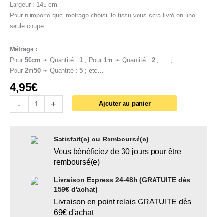
Largeur : 145 cm
Pour n’importe quel métrage choisi, le tissu vous sera livré en une
seule coupe.
Métrage :
Pour
50cm
➛ Quantité :
1
; Pour
1
m
➛ Quantité :
2
; …. ;
Pour
2m50
➛ Quantité :
5
;
etc
…
4,95
€
-
+
Ajouter au panier
Satisfait(e) ou Remboursé(e)
Vous bénéficiez de 30 jours pour être
remboursé(e)
Livraison Express 24-48h (GRATUITE dès
159€ d'achat)
Livraison en point relais GRATUITE dès
69€ d'achat