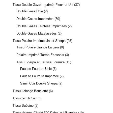
Tissu Double Gaze Imprimé, Fleuri et Uni
37
Double Gaze Unie
2
Double Gazes Imprimées
30
Double Gazes Teintées Imprimées
2
Double Gazes Matelassées
2
Tissu Polaire Imprimé Uni et Sherpa
25
Tissu Polaire Grande Largeur
9
Polaire Imprimé Tartan Écossais
3
2 avis
Tissu Sherpa et Fausse Fourrure
15
Fausse Fourrure Unie
6
Fausse Fourrure Imprimée
7
Simili Cuir Doublé Sherpa
2
Tissu Lainage Bouclette
6
Tissu Simili Cuir
3
Tissu Suédine
2
Tissu Velours Côtelé 500 Raies et Milleraies
19