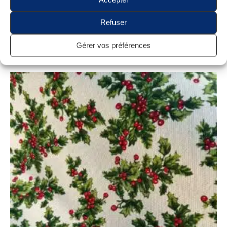
Tissu Polycoton Aspect Lin
Tissu Polycoton Largeur 280cm Feuillage Terracotta Moutarde
Refuser
Rouge Aspect Lin
9,95
€
Gérer vos préférences