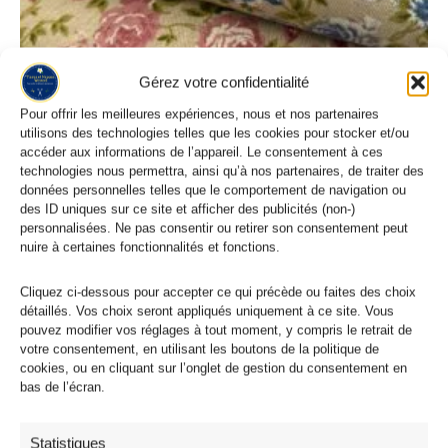
Gérez votre confidentialité
Pour offrir les meilleures expériences, nous et nos partenaires
utilisons des technologies telles que les cookies pour stocker et/ou
accéder aux informations de l’appareil. Le consentement à ces
technologies nous permettra, ainsi qu’à nos partenaires, de traiter des
données personnelles telles que le comportement de navigation ou
Tissu Polycoton Aspect Lin
des ID uniques sur ce site et afficher des publicités (non-)
Tissu Polycoton Largeur 280cm Fleur Cottage Aspect Lin : 3
personnalisées. Ne pas consentir ou retirer son consentement peut
Coloris
nuire à certaines fonctionnalités et fonctions.
9,95
€
Cliquez ci-dessous pour accepter ce qui précède ou faites des choix
détaillés. Vos choix seront appliqués uniquement à ce site. Vous
pouvez modifier vos réglages à tout moment, y compris le retrait de
Produits similaires
votre consentement, en utilisant les boutons de la politique de
cookies, ou en cliquant sur l’onglet de gestion du consentement en
bas de l’écran.
Statistiques