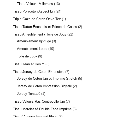
Tissu Velours Milleraies
13
Tissu Polycoton Aspect Lin
24
Triple Gaze de Coton Oeko Tex
1
Tissu Tartan Écossais et Prince de Galles
2
Tissu Ameublement / Toile de Jouy
22
Ameublement Ignifugé
3
Ameublement Lourd
10
Toile de Jouy
9
Tissu Jean et Denim
6
Tissu Jersey de Coton Extensible
7
Jersey de Coton Uni et Imprimé Stretch
5
Jersey de Coton Impression Digitale
2
Jersey Torsadé
1
Tissu Velours Ras Contrecollé Uni
7
Tissu Matelassé Double Face Imprimé
6
Tissu Viscose Imprimé Fleuri
3