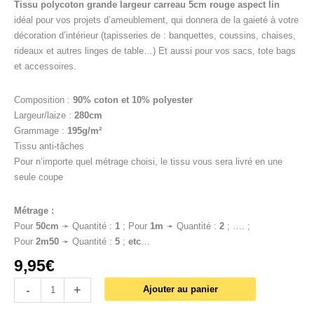
Tissu polycoton grande largeur carreau 5cm rouge aspect lin
idéal pour vos projets d’ameublement, qui donnera de la gaieté à votre
décoration d’intérieur (tapisseries de : banquettes, coussins, chaises,
rideaux et autres linges de table…) Et aussi pour vos sacs, tote bags
et accessoires.
Composition :
90% coton et 10% polyester
Largeur/laize :
280cm
Grammage :
195g/m²
Tissu anti-tâches
Pour n’importe quel métrage choisi, le tissu vous sera livré en une
seule coupe
Métrage :
Pour
50cm
➛ Quantité :
1
; Pour
1
m
➛ Quantité :
2
; …. ;
Pour
2m50
➛ Quantité :
5
;
etc
…
9,95
€
-
+
Ajouter au panier