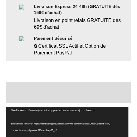
Livraison Express 24-48h (GRATUITE dès
159€ d'achat)
Livraison en point relais GRATUITE dès
69€ d'achat
Paiement Sécurisé
🔒 Certificat SSL Actif et Option de
Paiement PayPal
Description
Informations complémentaires
Lecteur
Media error: Format(s) not supported or source(s) not found
vidéo
Télécharger le fichier: https://tissusetnappeswesteel.com/wp-content/uploads/2026/05/tissu-vichy-
dameublement-polycoton-280cm-3.mp4?_=1