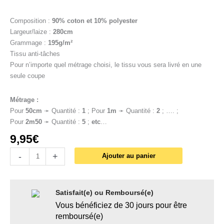
Composition :
90% coton et 10% polyester
Largeur/laize :
280cm
Grammage :
195g/m²
Tissu anti-tâches
Pour n’importe quel métrage choisi, le tissu vous sera livré en une
seule coupe
Métrage :
Pour
50cm
➛ Quantité :
1
; Pour
1
m
➛ Quantité :
2
; …. ;
Pour
2m50
➛ Quantité :
5
;
etc
…
9,95
€
-
+
Ajouter au panier
Satisfait(e) ou Remboursé(e)
Vous bénéficiez de 30 jours pour être
remboursé(e)