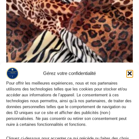
Gérez votre confidentialité
Pour offrir les meilleures expériences, nous et nos partenaires
utilisons des technologies telles que les cookies pour stocker et/ou
accéder aux informations de l’appareil. Le consentement à ces
technologies nous permettra, ainsi qu’à nos partenaires, de traiter des
données personnelles telles que le comportement de navigation ou
Tissu Polaire Grande Largeur
des ID uniques sur ce site et afficher des publicités (non-)
Tissu Polaire Imprimé Patchwork Zèbre Léopard Guépard
personnalisées. Ne pas consentir ou retirer son consentement peut
5,95
€
nuire à certaines fonctionnalités et fonctions.
Cliquez ci-dessous pour accepter ce qui précède ou faites des choix