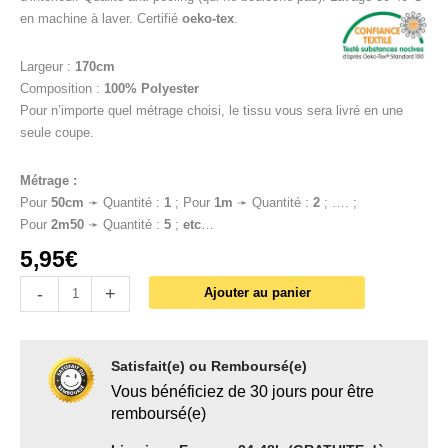
en machine à laver. Certifié
oeko-tex
.
Largeur :
170cm
Composition :
100% Polyester
Pour n’importe quel métrage choisi, le tissu vous sera livré en une
seule coupe.
Métrage :
Pour
50cm
➛ Quantité :
1
; Pour
1
m
➛ Quantité :
2
; …. ;
Pour
2m50
➛ Quantité :
5
;
etc
…
5,95
€
-
+
Ajouter au panier
Satisfait(e) ou Remboursé(e)
Vous bénéficiez de 30 jours pour être
remboursé(e)