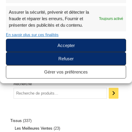
Assurer la sécurité, prévenir et détecter la
fraude et réparer les erreurs, Fournir et
Toujours activé
présenter des publicités et du contenu.
Tissu Polaire Grande Largeur
Tissu Polaire Uni Blanc
En savoir plus sur ces finalités
5,95
€
Accepter
Refuser
Gérer vos préférences
Recherche
Tissus
337
Les Meilleures Ventes
23