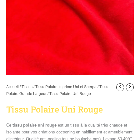
Accueil
/
Tissus
/
Tissu Polaire Imprimé Uni et Sherpa
/
Tissu
Polaire Grande Largeur
/ Tissu Polaire Uni Rouge
Tissu Polaire Uni Rouge
Ce
tissu polaire uni rouge
est un tissu à la qualité très chaude et
isolante pour vos créations cocooning en habillement et ameublement
d’intérieur. Qualité anti-peeling (qui ne bouloche pas). Lavage 30-40°C