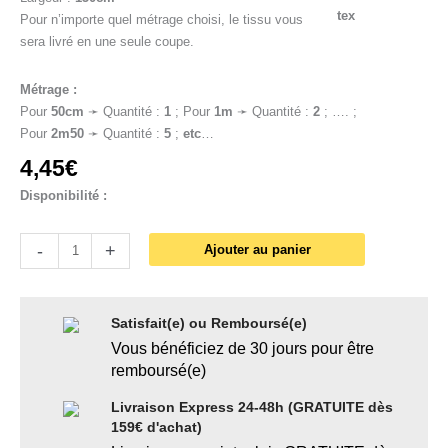
Pour n’importe quel métrage choisi, le tissu vous
sera livré en une seule coupe.
Métrage :
Pour
50cm
➛ Quantité :
1
; Pour
1
m
➛ Quantité :
2
; …. ;
Pour
2m50
➛ Quantité :
5
;
etc
…
4,45
€
Disponibilité :
-
+
Ajouter au panier
Satisfait(e) ou Remboursé(e)
Vous bénéficiez de 30 jours pour être
remboursé(e)
Livraison Express 24-48h (GRATUITE dès
159€ d'achat)