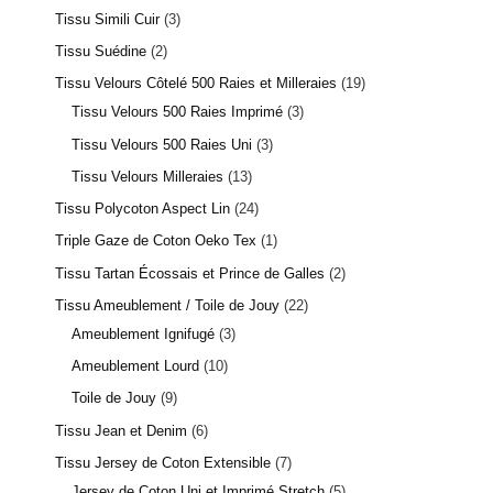
Tissu Simili Cuir
3
Tissu Suédine
2
Tissu Velours Côtelé 500 Raies et Milleraies
19
Tissu Velours 500 Raies Imprimé
3
Tissu Velours 500 Raies Uni
3
Tissu Velours Milleraies
13
Tissu Polycoton Aspect Lin
24
Triple Gaze de Coton Oeko Tex
1
Tissu Tartan Écossais et Prince de Galles
2
Tissu Ameublement / Toile de Jouy
22
Ameublement Ignifugé
3
Ameublement Lourd
10
Toile de Jouy
9
Tissu Jean et Denim
6
Tissu Jersey de Coton Extensible
7
Jersey de Coton Uni et Imprimé Stretch
5