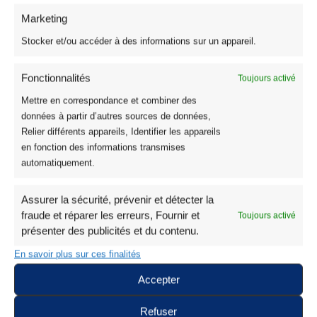
Marketing
Stocker et/ou accéder à des informations sur un appareil.
Fonctionnalités
Toujours activé
Mettre en correspondance et combiner des
données à partir d’autres sources de données,
Relier différents appareils, Identifier les appareils
en fonction des informations transmises
automatiquement.
Assurer la sécurité, prévenir et détecter la
fraude et réparer les erreurs, Fournir et
Toujours activé
présenter des publicités et du contenu.
En savoir plus sur ces finalités
Tissu Polaire Grande Largeur
Accepter
Tissu Polaire Uni Oeko-Tex : 8 Coloris
5,95
€
Refuser