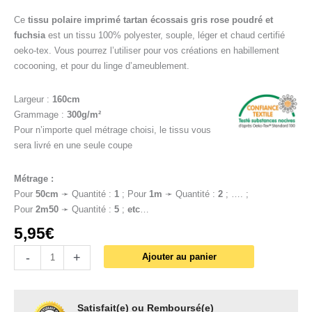
Ce
tissu polaire imprimé tartan écossais gris rose poudré et
fuchsia
est un tissu 100% polyester, souple, léger et chaud certifié
oeko-tex. Vous pourrez l’utiliser pour vos créations en habillement
cocooning, et pour du linge d’ameublement.
Largeur :
160cm
Grammage :
300g/m²
Pour n’importe quel métrage choisi, le tissu vous
sera livré en une seule coupe
Métrage :
Pour
50cm
➛ Quantité :
1
; Pour
1
m
➛ Quantité :
2
; …. ;
Pour
2m50
➛ Quantité :
5
;
etc
…
5,95
€
-
+
Ajouter au panier
Satisfait(e) ou Remboursé(e)