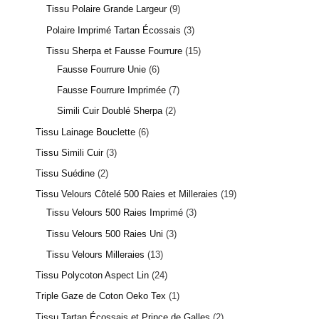
Tissu Polaire Grande Largeur
9
Polaire Imprimé Tartan Écossais
3
Tissu Sherpa et Fausse Fourrure
15
Fausse Fourrure Unie
6
Fausse Fourrure Imprimée
7
Simili Cuir Doublé Sherpa
2
Tissu Lainage Bouclette
6
Tissu Simili Cuir
3
Tissu Suédine
2
Tissu Velours Côtelé 500 Raies et Milleraies
19
Tissu Velours 500 Raies Imprimé
3
Tissu Velours 500 Raies Uni
3
Tissu Velours Milleraies
13
Tissu Polycoton Aspect Lin
24
Triple Gaze de Coton Oeko Tex
1
Tissu Tartan Écossais et Prince de Galles
2