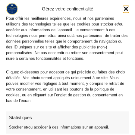
Gérez votre confidentialité
Pour offrir les meilleures expériences, nous et nos partenaires
utilisons des technologies telles que les cookies pour stocker et/ou
accéder aux informations de l’appareil. Le consentement à ces
Polaire Imprimé Tartan Écossais
technologies nous permettra, ainsi qu’à nos partenaires, de traiter des
Tissu Polaire Écossais Chocolat Clair
données personnelles telles que le comportement de navigation ou
des ID uniques sur ce site et afficher des publicités (non-)
5,95
€
personnalisées. Ne pas consentir ou retirer son consentement peut
nuire à certaines fonctionnalités et fonctions.
Produits similaires
Cliquez ci-dessous pour accepter ce qui précède ou faites des choix
détaillés. Vos choix seront appliqués uniquement à ce site. Vous
pouvez modifier vos réglages à tout moment, y compris le retrait de
votre consentement, en utilisant les boutons de la politique de
cookies, ou en cliquant sur l’onglet de gestion du consentement en
3 avis
bas de l’écran.
Statistiques
Stocker et/ou accéder à des informations sur un appareil.