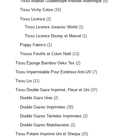
Tissu Madras Guadeloupe Antillais Martinique
9
Tissu Vichy Coton
15
Tissu Licence
2
Tissu Licence Jurassic World
1
Tissu Licence Disney et Marvel
1
Poppy Fabrics
1
Tissus Festifs et Coton Noël
13
Tissu Éponge Bambou Oeko Tex
2
Tissu Imperméable Pour Extérieur Anti-UV
7
Tissu Lin
11
Tissu Double Gaze Imprimé, Fleuri et Uni
37
Double Gaze Unie
2
Double Gazes Imprimées
30
Double Gazes Teintées Imprimées
2
Double Gazes Matelassées
2
Tissu Polaire Imprimé Uni et Sherpa
25