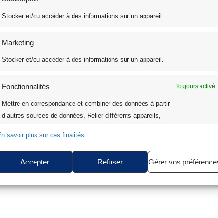
Stocker et/ou accéder à des informations sur un appareil.
Marketing
Stocker et/ou accéder à des informations sur un appareil.
Fonctionnalités
Toujours activé
Mettre en correspondance et combiner des données à partir
d’autres sources de données, Relier différents appareils,
Identifier les appareils en fonction des informations
n savoir plus sur ces finalités
transmises automatiquement.
Accepter
Refuser
Gérer vos préférence
Assurer la sécurité, prévenir et détecter la fraude et
réparer les erreurs, Fournir et présenter des
Toujours activé
publicités et du contenu.