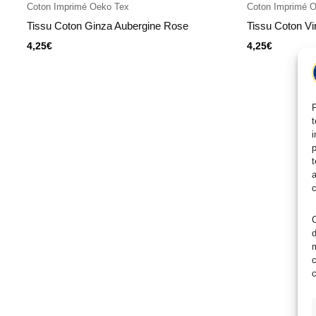
Coton Imprimé Oeko Tex
Coton Imprimé 
Tissu Coton Ginza Aubergine Rose
Tissu Coton V
4,25
€
4,25
€
P
t
i
p
t
a
c
C
d
m
c
c