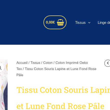
s
0,00
€
Tissus
Linge d
Accueil
/
Tissus
/
Coton
/
Coton Imprimé Oeko
Tex
/ Tissu Coton Souris Lapine et Lune Fond Rose
Pâle
Tissu Coton Souris Lapi
et Lune Fond Rose Pâle