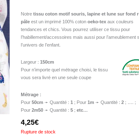
Notre
tissu coton motif souris, lapine et lune sur fond 
pâle
est un imprimé 100% coton
oeko-tex
aux couleurs
tendances et chics. Vous pourrez utiliser ce tissu pour
l’habillement/accessoires mais aussi pour l’ameublement 
l’univers de l’enfant.
Largeur :
150cm
Pour n’importe quel métrage choisi, le tissu
vous sera livré en une seule coupe
Métrage :
Pour
50cm
➛ Quantité :
1
; Pour
1
m
➛ Quantité :
2
; …. ;
Pour
2m50
➛ Quantité :
5
;
etc…
4,25
€
Rupture de stock