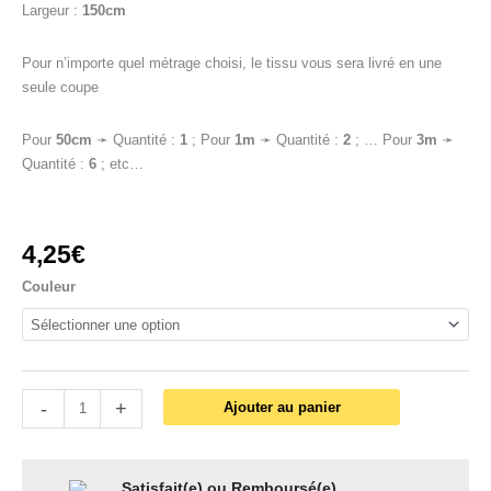
Largeur :
150cm
Pour n’importe quel métrage choisi, le tissu vous sera livré en une
seule coupe
Pour
50cm
➛ Quantité :
1
; Pour
1m
➛ Quantité :
2
; … Pour
3m
➛
Quantité :
6
; etc…
4,25
€
Couleur
-
+
Ajouter au panier
Satisfait(e) ou Remboursé(e)