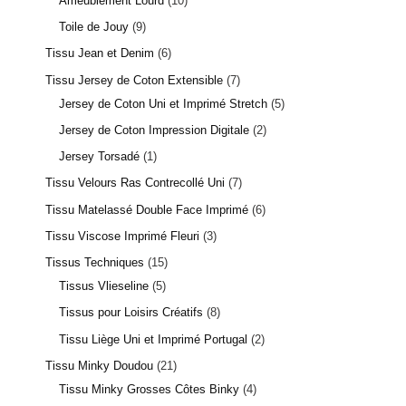
Ameublement Lourd
10
Toile de Jouy
9
Tissu Jean et Denim
6
Tissu Jersey de Coton Extensible
7
Jersey de Coton Uni et Imprimé Stretch
5
Jersey de Coton Impression Digitale
2
Jersey Torsadé
1
Tissu Velours Ras Contrecollé Uni
7
Tissu Matelassé Double Face Imprimé
6
Tissu Viscose Imprimé Fleuri
3
Tissus Techniques
15
Tissus Vlieseline
5
Tissus pour Loisirs Créatifs
8
Tissu Liège Uni et Imprimé Portugal
2
Tissu Minky Doudou
21
Tissu Minky Grosses Côtes Binky
4