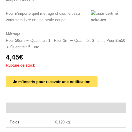
Pour n’importe quel métrage choisi, le tissu
vous sera livré en une seule coupe
Métrage :
Pour
50cm
➛ Quantité :
1
; Pour
1
m ➛
Quantité :
2
; …. ; Pour
2m50
➛
Quantité :
5
;
etc…
4,45
€
Rupture de stock
Je m'inscris pour recevoir une notification
Informations complémentaires
Poids
0,120 kg