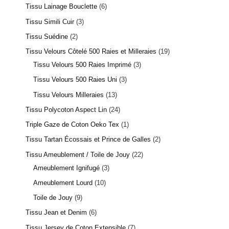
Tissu Lainage Bouclette
6
Tissu Simili Cuir
3
Tissu Suédine
2
Tissu Velours Côtelé 500 Raies et Milleraies
19
Tissu Velours 500 Raies Imprimé
3
Tissu Velours 500 Raies Uni
3
Tissu Velours Milleraies
13
Tissu Polycoton Aspect Lin
24
Triple Gaze de Coton Oeko Tex
1
Tissu Tartan Écossais et Prince de Galles
2
Tissu Ameublement / Toile de Jouy
22
Ameublement Ignifugé
3
Ameublement Lourd
10
Toile de Jouy
9
Tissu Jean et Denim
6
Tissu Jersey de Coton Extensible
7