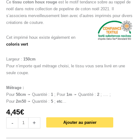
Ce
tissu coton houx rouge
est le motif tendance sobre au rappel de
noël dans notre collection de popeline de coton noël 2021. Il
s’associera merveilleusement bien avec d’autres imprimés pour divers
créations de couture.
Cet imprimé houx existe également en
coloris vert
Largeur :
150cm
Pour n’importe quel métrage choisi, le tissu vous sera livré en une
seule coupe.
Métrage :
Pour
50cm
➛ Quantité :
1
; Pour
1
m
➛ Quantité :
2
; …. ;
Pour
2m50
➛ Quantité :
5
;
etc
…
4,45
€
-
+
Ajouter au panier