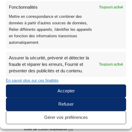
Fonctionnalités
Toujours activé
Mettre en correspondance et combiner des
données à partir d’autres sources de données,
Relier différents appareils, Identifier les appareils
en fonction des informations transmises
automatiquement.
Recherche
Assurer la sécurité, prévenir et détecter la
fraude et réparer les erreurs, Fournir et
Toujours activé
présenter des publicités et du contenu.
Tissus
338
En savoir plus sur ces finalités
Les Meilleures Ventes
24
Accepter
Nouveautés Tissus
122
Refuser
Coton
135
Coton Imprimé Oeko Tex
26
Gérer vos préférences
Tissu Voile de Coton
6
Voile de Coton Matelassé
5