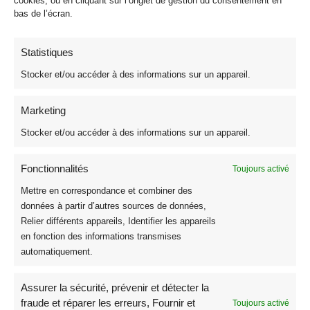
cookies, ou en cliquant sur l’onglet de gestion du consentement en
Voile de Coton Africain
1
bas de l’écran.
Broderie Anglaise
4
Coton 3D et Impression Digitale
18
Statistiques
Tissu Fleuri Style Liberty Oeko-Tex
3
Stocker et/ou accéder à des informations sur un appareil.
Coton Premium
6
Tissu Coton Enduit Souple Oeko-Tex
10
Marketing
Tissu Coton Uni Oeko-Tex
17
Stocker et/ou accéder à des informations sur un appareil.
Coton Biologique GOTS
16
Coton Biologique Imprimé
16
Fonctionnalités
Toujours activé
Tissu Madras Guadeloupe Antillais Martinique
9
Mettre en correspondance et combiner des
données à partir d’autres sources de données,
Tissu Vichy Coton
15
Relier différents appareils, Identifier les appareils
Tissu Licence
2
en fonction des informations transmises
Tissu Licence Jurassic World
1
automatiquement.
Tissu Licence Disney et Marvel
1
Poppy Fabrics
1
Assurer la sécurité, prévenir et détecter la
fraude et réparer les erreurs, Fournir et
Toujours activé
Tissus Festifs et Coton Noël
13