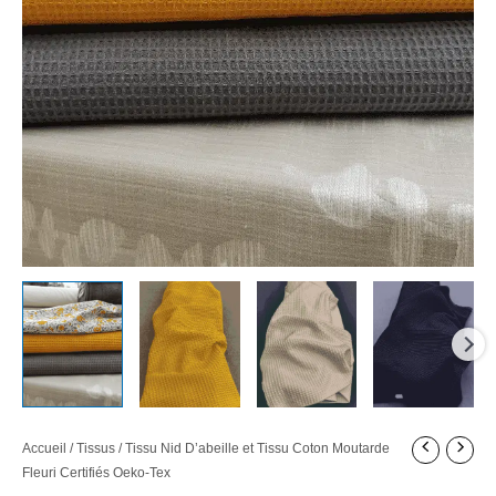
Tex
Accueil
/
Tissus
/ Tissu Nid D’abeille et Tissu Coton Moutarde
Fleuri Certifiés Oeko-Tex