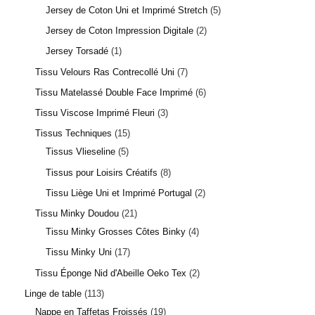
Jersey de Coton Uni et Imprimé Stretch
5
Jersey de Coton Impression Digitale
2
Jersey Torsadé
1
Tissu Velours Ras Contrecollé Uni
7
Tissu Matelassé Double Face Imprimé
6
Tissu Viscose Imprimé Fleuri
3
Tissus Techniques
15
Tissus Vlieseline
5
Tissus pour Loisirs Créatifs
8
Tissu Liège Uni et Imprimé Portugal
2
Tissu Minky Doudou
21
Tissu Minky Grosses Côtes Binky
4
Tissu Minky Uni
17
Tissu Éponge Nid d'Abeille Oeko Tex
2
Linge de table
113
Nappe en Taffetas Froissés
19