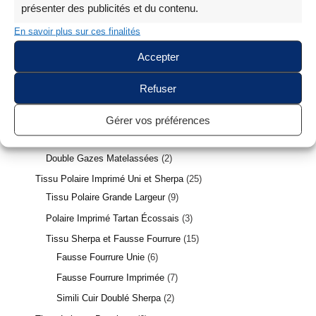
présenter des publicités et du contenu.
Tissu Éponge Bambou Oeko Tex
2
En savoir plus sur ces finalités
Tissu Imperméable Pour Extérieur Anti-UV
7
Accepter
Tissu Lin
11
Tissu Double Gaze Imprimé, Fleuri et Uni
37
Refuser
Double Gaze Unie
2
Double Gazes Imprimées
30
Gérer vos préférences
Double Gazes Teintées Imprimées
2
Double Gazes Matelassées
2
Tissu Polaire Imprimé Uni et Sherpa
25
Tissu Polaire Grande Largeur
9
Polaire Imprimé Tartan Écossais
3
Tissu Sherpa et Fausse Fourrure
15
Fausse Fourrure Unie
6
Fausse Fourrure Imprimée
7
Simili Cuir Doublé Sherpa
2