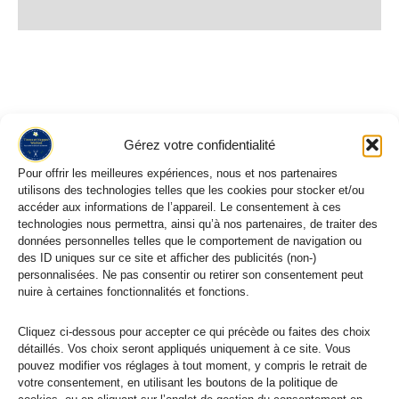
Informations complémentaires
Recherche
Gérez votre confidentialité
Pour offrir les meilleures expériences, nous et nos partenaires
utilisons des technologies telles que les cookies pour stocker et/ou
accéder aux informations de l’appareil. Le consentement à ces
technologies nous permettra, ainsi qu’à nos partenaires, de traiter des
Tissus
339
données personnelles telles que le comportement de navigation ou
Les Meilleures Ventes
23
des ID uniques sur ce site et afficher des publicités (non-)
personnalisées. Ne pas consentir ou retirer son consentement peut
Nouveautés Tissus
122
nuire à certaines fonctionnalités et fonctions.
Coton
135
Cliquez ci-dessous pour accepter ce qui précède ou faites des choix
Coton Imprimé Oeko Tex
26
détaillés. Vos choix seront appliqués uniquement à ce site. Vous
Tissu Voile de Coton
6
pouvez modifier vos réglages à tout moment, y compris le retrait de
Voile de Coton Matelassé
5
votre consentement, en utilisant les boutons de la politique de