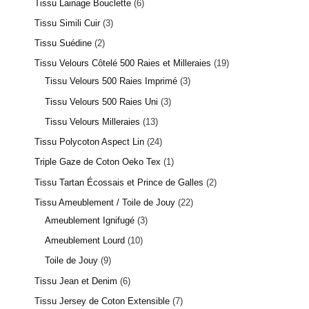
Tissu Lainage Bouclette
6
Tissu Simili Cuir
3
Tissu Suédine
2
Tissu Velours Côtelé 500 Raies et Milleraies
19
Tissu Velours 500 Raies Imprimé
3
Tissu Velours 500 Raies Uni
3
Tissu Velours Milleraies
13
Tissu Polycoton Aspect Lin
24
Triple Gaze de Coton Oeko Tex
1
Tissu Tartan Écossais et Prince de Galles
2
Tissu Ameublement / Toile de Jouy
22
Ameublement Ignifugé
3
Ameublement Lourd
10
Toile de Jouy
9
Tissu Jean et Denim
6
Tissu Jersey de Coton Extensible
7