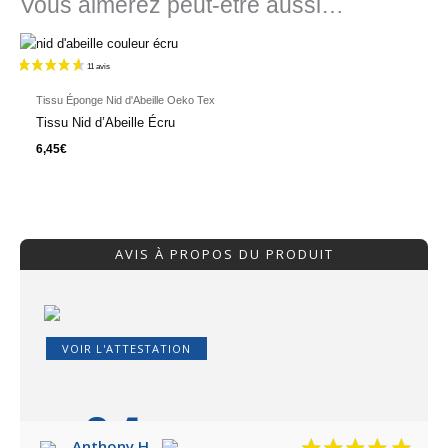
Vous aimerez peut-être aussi…
Tissu Éponge Nid d'Abeille Oeko Tex
Tissu Nid d’Abeille Écru
6,45
€
AVIS À PROPOS DU PRODUIT
VOIR L'ATTESTATION
8.4
/10
Anthony H.