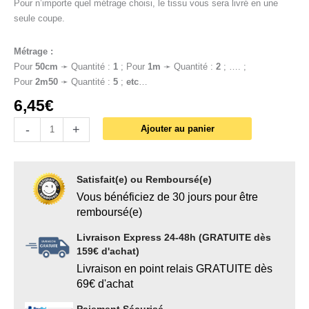
Pour n’importe quel métrage choisi, le tissu vous sera livré en une
seule coupe.
Métrage :
Pour
50cm
➛ Quantité :
1
; Pour
1
m
➛ Quantité :
2
; …. ;
Pour
2m50
➛ Quantité :
5
;
etc
…
6,45
€
-
+
Ajouter au panier
Satisfait(e) ou Remboursé(e)
Vous bénéficiez de 30 jours pour être
remboursé(e)
Livraison Express 24-48h (GRATUITE dès
159€ d'achat)
Livraison en point relais GRATUITE dès
69€ d'achat
Paiement Sécurisé