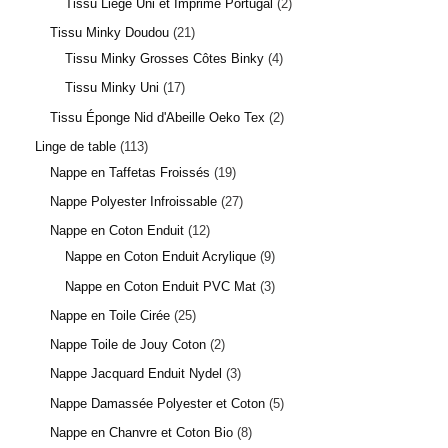
Tissu Liège Uni et Imprimé Portugal
2
Tissu Minky Doudou
21
Tissu Minky Grosses Côtes Binky
4
Tissu Minky Uni
17
Tissu Éponge Nid d'Abeille Oeko Tex
2
Linge de table
113
Nappe en Taffetas Froissés
19
Nappe Polyester Infroissable
27
Nappe en Coton Enduit
12
Nappe en Coton Enduit Acrylique
9
Nappe en Coton Enduit PVC Mat
3
Nappe en Toile Cirée
25
Nappe Toile de Jouy Coton
2
Nappe Jacquard Enduit Nydel
3
Nappe Damassée Polyester et Coton
5
Nappe en Chanvre et Coton Bio
8