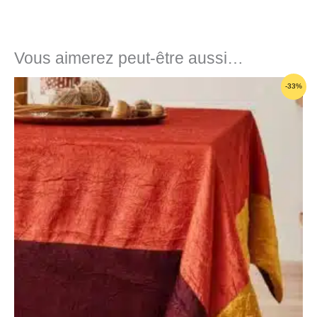
Vous aimerez peut-être aussi…
Plage
-33%
de
prix :
59,95€
à
119,95€