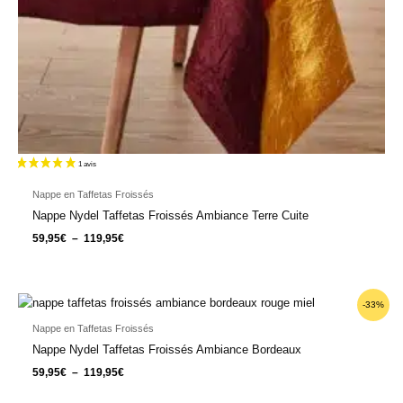
Nappe en Taffetas Froissés
Nappe Nydel Taffetas Froissés Ambiance Terre Cuite
59,95
€
–
119,95
€
Plage
-33%
de
prix :
Nappe en Taffetas Froissés
59,95€
Nappe Nydel Taffetas Froissés Ambiance Bordeaux
à
119,95€
59,95
€
–
119,95
€