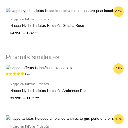
Plage
-35%
de
prix :
Nappe en Taffetas Froissés
64,95€
Nappe Nydel Taffetas Froissés Geisha Rose
à
124,95€
64,95
€
–
124,95
€
Produits similaires
Plage
-33%
de
prix :
59,95€
à
Nappe en Taffetas Froissés
119,95€
Nappe Nydel Taffetas Froissés Ambiance Kaki
59,95
€
–
119,95
€
Plage
-33%
de
prix :
Nappe en Taffetas Froissés