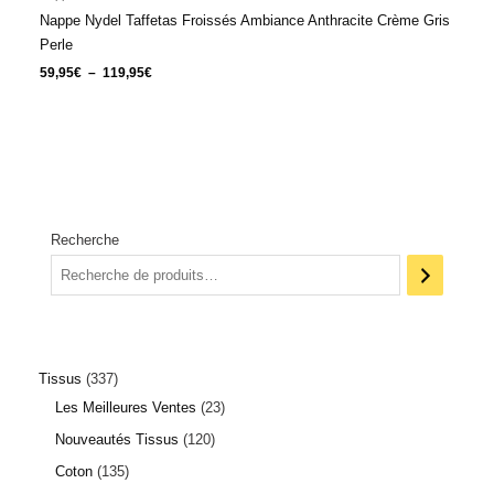
59,95€
Nappe Nydel Taffetas Froissés Ambiance Anthracite Crème Gris
à
119,95€
Perle
59,95
€
–
119,95
€
Recherche
Tissus
337
Les Meilleures Ventes
23
Nouveautés Tissus
120
Coton
135