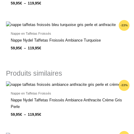
59,95
€
–
119,95
€
Plage
-33%
de
prix :
Nappe en Taffetas Froissés
59,95€
Nappe Nydel Taffetas Froissés Ambiance Turquoise
à
119,95€
59,95
€
–
119,95
€
Produits similaires
Plage
-33%
de
prix :
Nappe en Taffetas Froissés
59,95€
Nappe Nydel Taffetas Froissés Ambiance Anthracite Crème Gris
à
119,95€
Perle
59,95
€
–
119,95
€