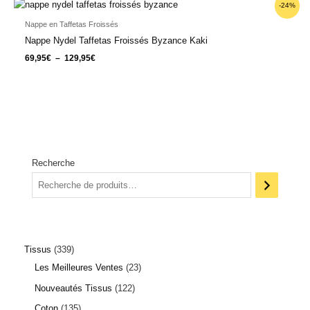
Plage
-24%
de
prix :
Nappe en Taffetas Froissés
69,95€
Nappe Nydel Taffetas Froissés Byzance Kaki
à
129,95€
69,95
€
–
129,95
€
Recherche
Tissus
339
Les Meilleures Ventes
23
Nouveautés Tissus
122
Coton
135