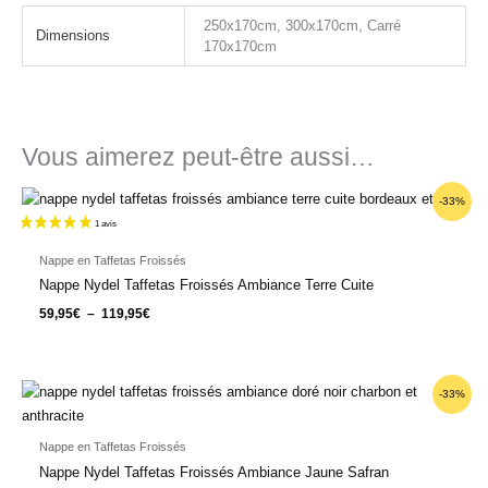
250x170cm, 300x170cm, Carré
Dimensions
170x170cm
Vous aimerez peut-être aussi…
Plage
-33%
de
prix :
59,95€
à
Nappe en Taffetas Froissés
119,95€
Nappe Nydel Taffetas Froissés Ambiance Terre Cuite
59,95
€
–
119,95
€
Plage
-33%
de
prix :
59,95€
Nappe en Taffetas Froissés
à
119,95€
Nappe Nydel Taffetas Froissés Ambiance Jaune Safran