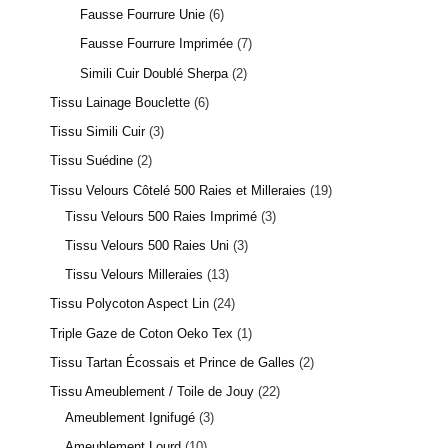
Fausse Fourrure Unie
6
Fausse Fourrure Imprimée
7
Simili Cuir Doublé Sherpa
2
Tissu Lainage Bouclette
6
Tissu Simili Cuir
3
Tissu Suédine
2
Tissu Velours Côtelé 500 Raies et Milleraies
19
Tissu Velours 500 Raies Imprimé
3
Tissu Velours 500 Raies Uni
3
Tissu Velours Milleraies
13
Tissu Polycoton Aspect Lin
24
Triple Gaze de Coton Oeko Tex
1
Tissu Tartan Écossais et Prince de Galles
2
Tissu Ameublement / Toile de Jouy
22
Ameublement Ignifugé
3
Ameublement Lourd
10