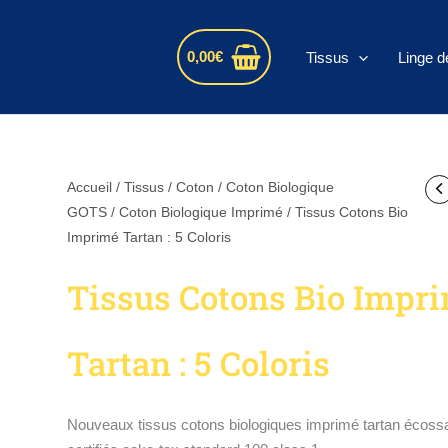
s
0,00
€
Tissus
Linge d
quantité
Accueil
/
Tissus
/
Coton
/
Coton Biologique
de
GOTS
/
Coton Biologique Imprimé
/ Tissus Cotons Bio
Tissus
Imprimé Tartan : 5 Coloris
Cotons
Tissus Cotons Bio Impr
Bio
Imprimé
Tartan
Tartan : 5 Coloris
:
5
Coloris
Nouveaux tissus cotons biologiques imprimé tartan écoss