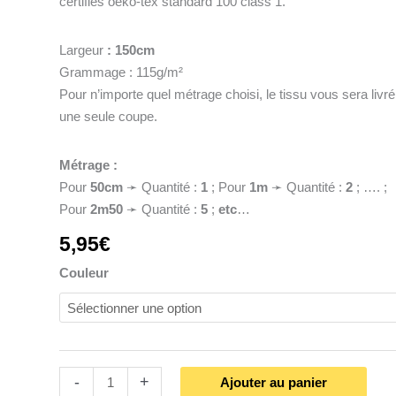
certifiés oeko-tex standard 100 class 1.
Largeur
: 150cm
Grammage : 115g/m²
Pour n’importe quel métrage choisi, le tissu vous sera livr
une seule coupe.
Métrage :
Pour
50cm
➛ Quantité :
1
; Pour
1
m
➛ Quantité :
2
; …. ;
Pour
2m50
➛ Quantité :
5
;
etc
…
5,95
€
Couleur
-
+
Ajouter au panier