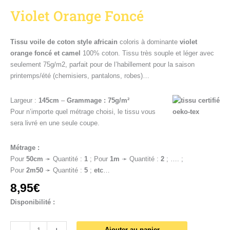
Violet Orange Foncé
Tissu voile de coton style africain
coloris à dominante
violet
orange foncé et camel
100% coton. Tissu très souple et léger avec
seulement 75g/m2, parfait pour de l’habillement pour la saison
printemps/été (chemisiers, pantalons, robes)…
Largeur :
145cm
–
Grammage : 75g/m²
Pour n’importe quel métrage choisi, le tissu vous
sera livré en une seule coupe.
Métrage :
Pour
50cm
➛ Quantité :
1
; Pour
1
m
➛ Quantité :
2
; …. ;
Pour
2m50
➛ Quantité :
5
;
etc
…
8,95
€
Disponibilité :
Ajouter au panier