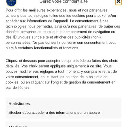
Gérez votre confidentialité
Pour offrir les meilleures expériences, nous et nos partenaires
utilisons des technologies telles que les cookies pour stocker et/ou
accéder aux informations de l’appareil. Le consentement à ces
Toile de Jouy
technologies nous permettra, ainsi qu’à nos partenaires, de traiter des
Tissu Toile de Jouy 100% Coton Effet Lin Gabrielle Bleu
données personnelles telles que le comportement de navigation ou
des ID uniques sur ce site et afficher des publicités (non-)
9,95
€
personnalisées. Ne pas consentir ou retirer son consentement peut
nuire à certaines fonctionnalités et fonctions.
Cliquez ci-dessous pour accepter ce qui précède ou faites des choix
Produits similaires
détaillés. Vos choix seront appliqués uniquement à ce site. Vous
pouvez modifier vos réglages à tout moment, y compris le retrait de
votre consentement, en utilisant les boutons de la politique de
cookies, ou en cliquant sur l’onglet de gestion du consentement en
bas de l’écran.
Statistiques
Stocker et/ou accéder à des informations sur un appareil.