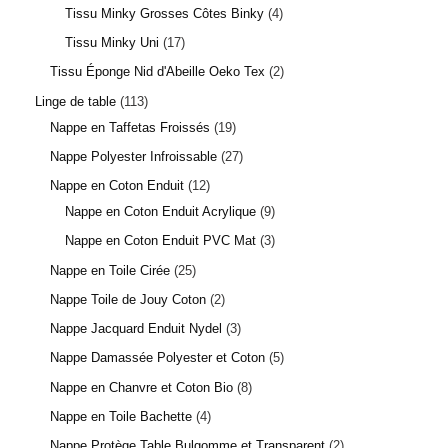
Tissu Minky Grosses Côtes Binky
4
Tissu Minky Uni
17
Tissu Éponge Nid d'Abeille Oeko Tex
2
Linge de table
113
Nappe en Taffetas Froissés
19
Nappe Polyester Infroissable
27
Nappe en Coton Enduit
12
Nappe en Coton Enduit Acrylique
9
Nappe en Coton Enduit PVC Mat
3
Nappe en Toile Cirée
25
Nappe Toile de Jouy Coton
2
Nappe Jacquard Enduit Nydel
3
Nappe Damassée Polyester et Coton
5
Nappe en Chanvre et Coton Bio
8
Nappe en Toile Bachette
4
Nappe Protège Table Bulgomme et Transparent
2