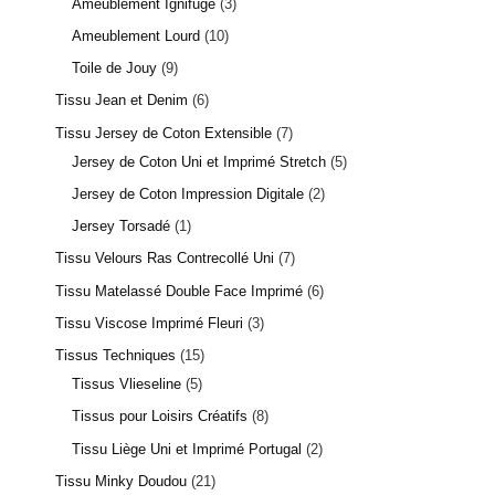
Ameublement Ignifugé
3
Ameublement Lourd
10
Toile de Jouy
9
Tissu Jean et Denim
6
Tissu Jersey de Coton Extensible
7
Jersey de Coton Uni et Imprimé Stretch
5
Jersey de Coton Impression Digitale
2
Jersey Torsadé
1
Tissu Velours Ras Contrecollé Uni
7
Tissu Matelassé Double Face Imprimé
6
Tissu Viscose Imprimé Fleuri
3
Tissus Techniques
15
Tissus Vlieseline
5
Tissus pour Loisirs Créatifs
8
Tissu Liège Uni et Imprimé Portugal
2
Tissu Minky Doudou
21