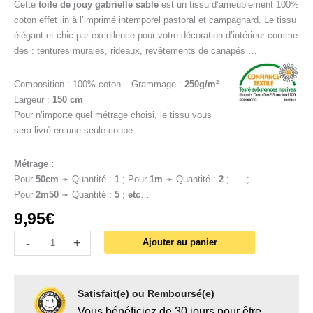
Cette
toile de jouy gabrielle sable
est un tissu d’ameublement 100%
coton effet lin à l’imprimé intemporel pastoral et campagnard. Le tissu
élégant et chic par excellence pour votre décoration d’intérieur comme
des : tentures murales, rideaux, revêtements de canapés …
Composition : 100% coton – Grammage :
250g/m²
Largeur :
150 cm
Pour n’importe quel métrage choisi, le tissu vous
sera livré en une seule coupe.
Métrage :
Pour
50cm
➛ Quantité :
1
; Pour
1
m
➛ Quantité :
2
; …. ;
Pour
2m50
➛ Quantité :
5
;
etc
…
9,95
€
-
+
Ajouter au panier
Satisfait(e) ou Remboursé(e)
Vous bénéficiez de 30 jours pour être