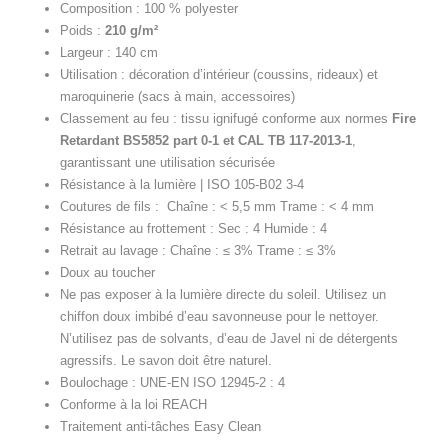
Composition : 100 % polyester
Poids :
210 g/m²
Largeur : 140 cm
Utilisation : décoration d’intérieur (coussins, rideaux) et
maroquinerie (sacs à main, accessoires)
Classement au feu : tissu ignifugé conforme aux normes
Fire
Retardant BS5852 part 0-1 et CAL TB 117-2013-1
,
garantissant une utilisation sécurisée
Résistance à la lumière | ISO 105-B02 3-4
Coutures de fils : Chaîne : < 5,5 mm Trame : < 4 mm
Résistance au frottement : Sec : 4 Humide : 4
Retrait au lavage : Chaîne : ≤ 3% Trame : ≤ 3%
Doux au toucher
Ne pas exposer à la lumière directe du soleil. Utilisez un
chiffon doux imbibé d’eau savonneuse pour le nettoyer.
N’utilisez pas de solvants, d’eau de Javel ni de détergents
agressifs. Le savon doit être naturel.
Boulochage : UNE-EN ISO 12945-2 : 4
Conforme à la loi REACH
Traitement anti-tâches Easy Clean