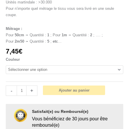
Unités martindale : >30.000
Pour n’importe quel métrage le tissu vous sera livré en une seule
coupe.
Métrage :
Pour
50cm
➛ Quantité :
1
; Pour
1
m
➛ Quantité :
2
; …. ;
Pour
2m50
➛ Quantité :
5
;
etc
…
7,45
€
Couleur
-
+
Ajouter au panier
Satisfait(e) ou Remboursé(e)
Vous bénéficiez de 30 jours pour être
remboursé(e)