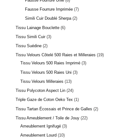
Fausse Fourrure Unie
6
Fausse Fourrure Imprimée
7
Simili Cuir Doublé Sherpa
2
Tissu Lainage Bouclette
6
Tissu Simili Cuir
3
1 avis
Tissu Suédine
2
Tissu Velours Côtelé 500 Raies et Milleraies
19
Tissu Velours 500 Raies Imprimé
3
Tissu Velours 500 Raies Uni
3
Tissu Velours Milleraies
13
Tissu Polycoton Aspect Lin
24
Triple Gaze de Coton Oeko Tex
1
Tissu Tartan Écossais et Prince de Galles
2
Tissu Ameublement / Toile de Jouy
22
Ameublement Ignifugé
3
Ameublement Lourd
10