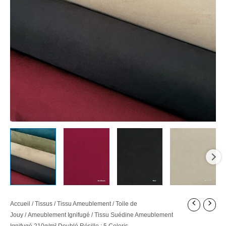
Accueil
/
Tissus
/
Tissu Ameublement / Toile de
Jouy
/
Ameublement Ignifugé
/ Tissu Suédine Ameublement