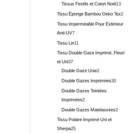
Tissus Festifs et Coton Noël
13
Tissu Éponge Bambou Oeko Tex
2
Tissu Imperméable Pour Extérieur
Anti-UV
7
Tissu Lin
11
Tissu Double Gaze Imprimé, Fleuri
et Uni
37
Double Gaze Unie
2
Double Gazes Imprimées
30
Double Gazes Teintées
Imprimées
2
Double Gazes Matelassées
2
Tissu Polaire Imprimé Uni et
Sherpa
25