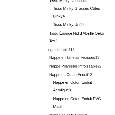
Tissu Minky Doudou
21
Tissu Minky Grosses Côtes
Binky
4
Tissu Minky Uni
17
Tissu Éponge Nid d'Abeille Oeko
Tex
2
Linge de table
113
Nappe en Taffetas Froissés
19
Nappe Polyester Infroissable
27
Nappe en Coton Enduit
12
Nappe en Coton Enduit
Acrylique
9
Nappe en Coton Enduit PVC
Mat
3