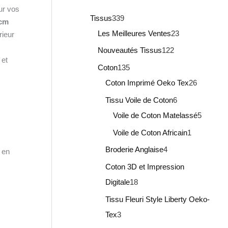
ur vos
Tissus
339
1cm
Les Meilleures Ventes
23
rieur
Nouveautés Tissus
122
 et
Coton
135
Coton Imprimé Oeko Tex
26
Tissu Voile de Coton
6
Voile de Coton Matelassé
5
Voile de Coton Africain
1
Broderie Anglaise
4
é en
Coton 3D et Impression
Digitale
18
Tissu Fleuri Style Liberty Oeko-
Tex
3