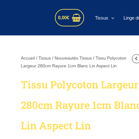
s
0,00
€
Tissus
Linge d
quantité
Accueil
/
Tissus
/
Nouveautés Tissus
/ Tissu Polycoton
de
Largeur 280cm Rayure 1cm Blanc Lin Aspect Lin
Tissu
Tissu Polycoton Largeur
Polycoton
Largeur
280cm
280cm Rayure 1cm Blan
Rayure
1cm
Blanc
Lin Aspect Lin
Lin
Aspect