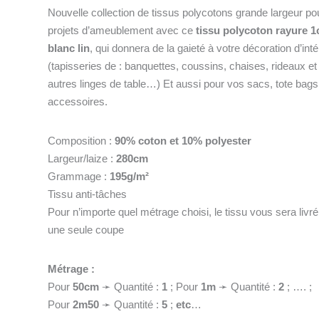
Lin
Nouvelle collection de tissus polycotons grande largeur po
projets d’ameublement avec ce
tissu polycoton rayure 
blanc lin
, qui donnera de la gaieté à votre décoration d’inté
(tapisseries de : banquettes, coussins, chaises, rideaux et
autres linges de table…) Et aussi pour vos sacs, tote bags
accessoires.
Composition :
90% coton et 10% polyester
Largeur/laize :
280cm
Grammage :
195g/m²
Tissu anti-tâches
Pour n’importe quel métrage choisi, le tissu vous sera livr
une seule coupe
Métrage :
Pour
50cm
➛ Quantité :
1
; Pour
1
m
➛ Quantité :
2
; …. ;
Pour
2m50
➛ Quantité :
5
;
etc
…