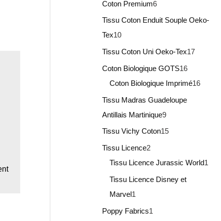
Coton Premium
6
Tissu Coton Enduit Souple Oeko-
Tex
10
Tissu Coton Uni Oeko-Tex
17
Coton Biologique GOTS
16
Coton Biologique Imprimé
16
Tissu Madras Guadeloupe
Antillais Martinique
9
Tissu Vichy Coton
15
Tissu Licence
2
Tissu Licence Jurassic World
1
ent
Tissu Licence Disney et
Marvel
1
Poppy Fabrics
1