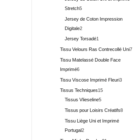
Stretch
5
Jersey de Coton Impression
Digitale
2
Jersey Torsadé
1
Tissu Velours Ras Contrecollé Uni
7
Tissu Matelassé Double Face
Imprimé
6
Tissu Viscose Imprimé Fleuri
3
Tissus Techniques
15
Tissus Vlieseline
5
Tissus pour Loisirs Créatifs
8
Tissu Liège Uni et Imprimé
Portugal
2