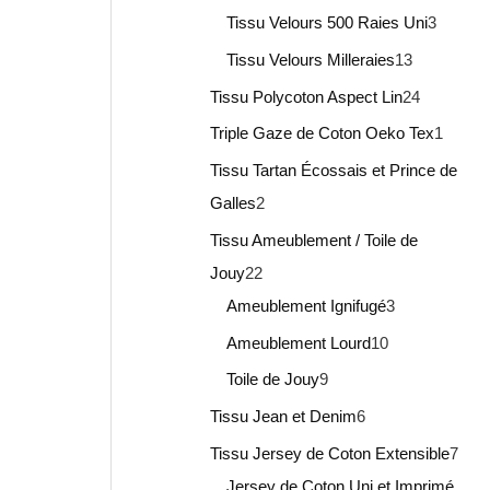
Tissu Velours 500 Raies Uni
3
Tissu Velours Milleraies
13
Tissu Polycoton Aspect Lin
24
Triple Gaze de Coton Oeko Tex
1
Tissu Tartan Écossais et Prince de
Galles
2
Tissu Ameublement / Toile de
Jouy
22
Ameublement Ignifugé
3
Ameublement Lourd
10
Toile de Jouy
9
Tissu Jean et Denim
6
Tissu Jersey de Coton Extensible
7
Jersey de Coton Uni et Imprimé