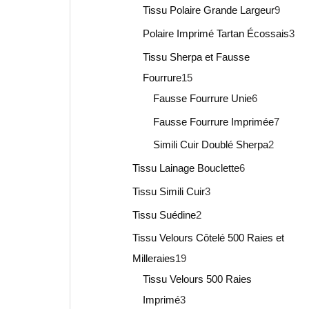
Tissu Polaire Grande Largeur
9
Polaire Imprimé Tartan Écossais
3
Tissu Sherpa et Fausse
Fourrure
15
Fausse Fourrure Unie
6
Fausse Fourrure Imprimée
7
Simili Cuir Doublé Sherpa
2
Tissu Lainage Bouclette
6
Tissu Simili Cuir
3
Tissu Suédine
2
Tissu Velours Côtelé 500 Raies et
Milleraies
19
Tissu Velours 500 Raies
Imprimé
3