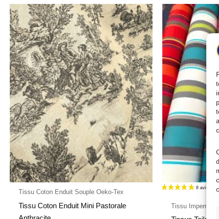
P
t
i
p
t
a
c
C
d
m
c
c
Tissu Coton Enduit Souple Oeko-Tex
Tissu Coton Enduit Mini Pastorale
Tissu Imperméab
Anthracite