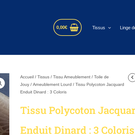
s
0,00
€
Tissus
Linge d
quantité
Accueil
/
Tissus
/
Tissu Ameublement / Toile de
de
Jouy
/
Ameublement Lourd
/ Tissu Polycoton Jacquard
Tissu
Enduit Dinard : 3 Coloris
Polycoton
Tissu Polycoton Jacqua
Jacquard
Enduit
Dinard
Enduit Dinard : 3 Coloris
: