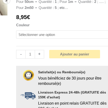
Pour
50cm
➛ Quantité :
1
; Pour
1
m
➛ Quantité :
2
; …. ;
Pour
2m50
➛ Quantité :
5
;
etc
…
8,95
€
Couleur
-
+
Ajouter au panier
Satisfait(e) ou Remboursé(e)
Vous bénéficiez de 30 jours pour être
remboursé(e)
Livraison Express 24-48h (GRATUITE dès
159€ d'achat)
Livraison en point relais GRATUITE dès