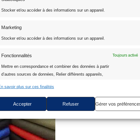
d’Extérieur Sunny 100%
Stocker et/ou accéder à des informations sur un appareil.
Marketing
Stocker et/ou accéder à des informations sur un appareil.
Fonctionnalités
Toujours activé
Mettre en correspondance et combiner des données à partir
d’autres sources de données, Relier différents appareils,
Identifier les appareils en fonction des informations
n savoir plus sur ces finalités
transmises automatiquement.
Accepter
Refuser
Gérer vos préférence
Assurer la sécurité, prévenir et détecter la fraude et
réparer les erreurs, Fournir et présenter des
Toujours activé
publicités et du contenu.