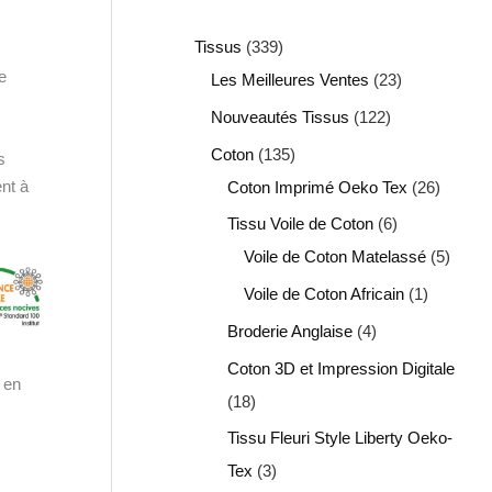
Tissus
339
e
Les Meilleures Ventes
23
Nouveautés Tissus
122
Coton
135
s
nt à
Coton Imprimé Oeko Tex
26
Tissu Voile de Coton
6
Voile de Coton Matelassé
5
Voile de Coton Africain
1
Broderie Anglaise
4
Coton 3D et Impression Digitale
é en
18
Tissu Fleuri Style Liberty Oeko-
Tex
3