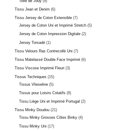
Toile de Jouy
9
Tissu Jean et Denim
6
Tissu Jersey de Coton Extensible
7
Jersey de Coton Uni et Imprimé Stretch
5
Jersey de Coton Impression Digitale
2
Jersey Torsadé
1
1 avis
Tissu Velours Ras Contrecollé Uni
7
Tissu Matelassé Double Face Imprimé
6
Tissu Viscose Imprimé Fleuri
3
Tissus Techniques
15
Tissus Vlieseline
5
Tissus pour Loisirs Créatifs
8
Tissu Liège Uni et Imprimé Portugal
2
Tissu Minky Doudou
21
Tissu Minky Grosses Côtes Binky
4
Tissu Minky Uni
17