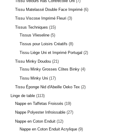
Tissu Velours Ras Contrecollé Uni
7
Tissu Matelassé Double Face Imprimé
6
Tissu Viscose Imprimé Fleuri
3
Tissus Techniques
15
Tissus Vlieseline
5
Tissus pour Loisirs Créatifs
8
Tissu Liège Uni et Imprimé Portugal
2
1 avis
Tissu Minky Doudou
21
Tissu Minky Grosses Côtes Binky
4
Tissu Minky Uni
17
Tissu Éponge Nid d'Abeille Oeko Tex
2
Linge de table
113
Nappe en Taffetas Froissés
19
Nappe Polyester Infroissable
27
Nappe en Coton Enduit
12
Nappe en Coton Enduit Acrylique
9