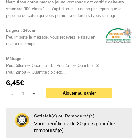
Notre
tissu coton madras jaune vert rouge est certifié
oeko-tex
standard 100 class 1.
Il s’agit d’un tissu coton plus épais que la
popeline de coton qui vous permettra différents types d’usage.
Largeur :
145cm
Peu importe le métrage, vous recevrez le tissu en
une seule coupe.
Métrage :
Pour
50cm
➛ Quantité :
1
; Pour
1
m
➛ Quantité :
2
; …. ;
Pour
2m50
➛ Quantité :
5
;
etc
…
6,45
€
-
+
Ajouter au panier
Satisfait(e) ou Remboursé(e)
Vous bénéficiez de 30 jours pour être
remboursé(e)