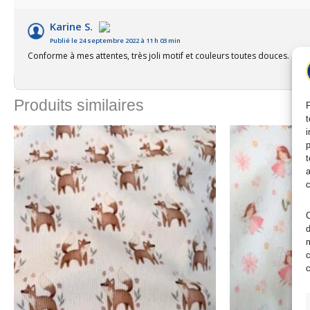
Karine S.
Publié le 24 septembre 2022 à 11 h 03 min
Conforme à mes attentes, très joli motif et couleurs toutes douces.
Produits similaires
P
t
i
p
t
a
c
C
d
m
c
c