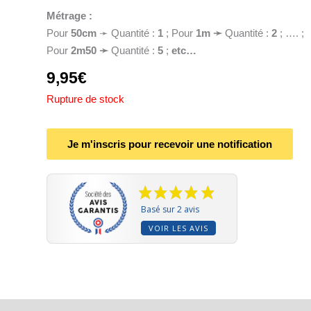
Métrage :
Pour
50cm
➛ Quantité :
1
; Pour
1
m ➛
Quantité :
2
; …. ;
Pour
2m50 ➛
Quantité :
5
;
etc…
9,95
€
Rupture de stock
Je m'inscris pour recevoir une notification
Basé sur 2 avis
VOIR LES AVIS