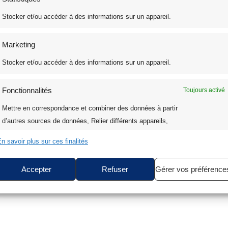
Stocker et/ou accéder à des informations sur un appareil.
Marketing
Impression Digitale
Stocker et/ou accéder à des informations sur un appareil.
Coton Fée Impression
Fonctionnalités
Toujours activé
Mettre en correspondance et combiner des données à partir
d’autres sources de données, Relier différents appareils,
Identifier les appareils en fonction des informations
n savoir plus sur ces finalités
transmises automatiquement.
Accepter
Refuser
Gérer vos préférence
Assurer la sécurité, prévenir et détecter la fraude et
réparer les erreurs, Fournir et présenter des
Toujours activé
publicités et du contenu.