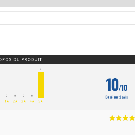
ROPOS DU PRODUIT
2
10
/10
0
0
0
0
Basé sur 2 avis
1★
2★
3★
4★
5★