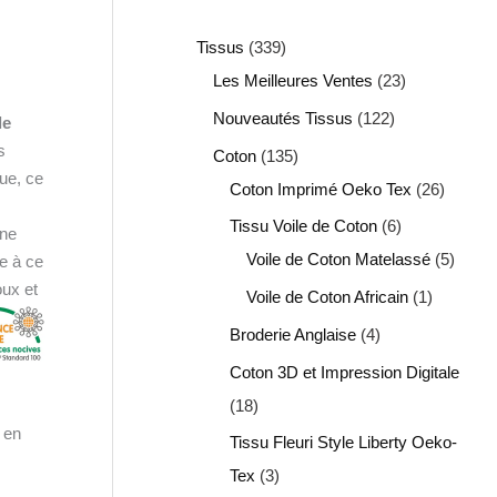
Tissus
339
Les Meilleures Ventes
23
Nouveautés Tissus
122
le
s
Coton
135
ue, ce
Coton Imprimé Oeko Tex
26
Tissu Voile de Coton
6
une
Voile de Coton Matelassé
5
te à ce
oux et
Voile de Coton Africain
1
Broderie Anglaise
4
Coton 3D et Impression Digitale
18
é en
Tissu Fleuri Style Liberty Oeko-
Tex
3