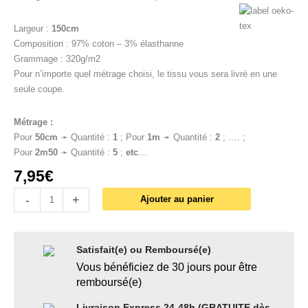
Largeur :
150cm
Composition : 97% coton – 3% élasthanne
Grammage : 320g/m2
Pour n’importe quel métrage choisi, le tissu vous sera livré en une
seule coupe.
Métrage :
Pour
50cm
➛ Quantité :
1
; Pour
1
m
➛ Quantité :
2
; …. ;
Pour
2m50
➛ Quantité :
5
;
etc
…
7,95
€
-
+
Ajouter au panier
Satisfait(e) ou Remboursé(e)
Vous bénéficiez de 30 jours pour être
remboursé(e)
Livraison Express 24-48h (GRATUITE dès