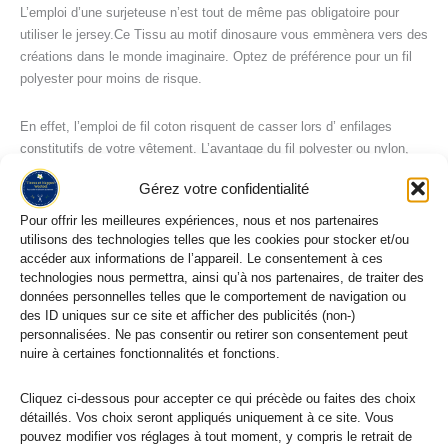
L’emploi d’une surjeteuse n’est tout de même pas obligatoire pour
utiliser le jersey.Ce Tissu au motif dinosaure vous emmènera vers des
créations dans le monde imaginaire. Optez de préférence pour un fil
polyester pour moins de risque.
En effet, l’emploi de fil coton risquent de casser lors d’ enfilages
constitutifs de votre vêtement. L’avantage du fil polyester ou nylon,
est sa composition de fibres synthétique qui le rendent suffisamment
Gérez votre confidentialité
stretch pour ne pas céder.
Pour offrir les meilleures expériences, nous et nos partenaires
utilisons des technologies telles que les cookies pour stocker et/ou
Vous voulez coudre le jersey à la machine: nous vous proposons
accéder aux informations de l’appareil. Le consentement à ces
divers choix. 4 points sont prisés par les couturières pour pratiquer ce
technologies nous permettra, ainsi qu’à nos partenaires, de traiter des
jersey : le point stretch, le point zigzag, le triple point droit élastique et
données personnelles telles que le comportement de navigation ou
pour finir le point overlock.
des ID uniques sur ce site et afficher des publicités (non-)
personnalisées. Ne pas consentir ou retirer son consentement peut
nuire à certaines fonctionnalités et fonctions.
Entretien du jersey dragon
Le confort ainsi que l’entretien facile sont les maîtres mots de ce tissu
Cliquez ci-dessous pour accepter ce qui précède ou faites des choix
jersey. Nous vous recommandons en effet, aucun repassage pour le
détaillés. Vos choix seront appliqués uniquement à ce site. Vous
jersey de coton. Tissu adoré par les enfants et les adultes . Avant tout
pouvez modifier vos réglages à tout moment, y compris le retrait de
emploi, nous vous conseillons d’effectuer un premier lavage pour