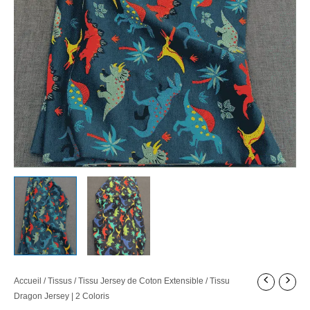
Accueil
/
Tissus
/
Tissu Jersey de Coton Extensible
/ Tissu
Dragon Jersey | 2 Coloris