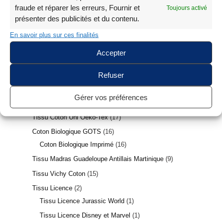
Tissu Voile de Coton
6
fraude et réparer les erreurs, Fournir et
Toujours activé
Voile de Coton Matelassé
5
présenter des publicités et du contenu.
Voile de Coton Africain
1
En savoir plus sur ces finalités
Broderie Anglaise
4
Accepter
Coton 3D et Impression Digitale
18
Tissu Fleuri Style Liberty Oeko-Tex
3
Refuser
Coton Premium
6
Gérer vos préférences
Tissu Coton Enduit Souple Oeko-Tex
10
Tissu Coton Uni Oeko-Tex
17
Coton Biologique GOTS
16
Coton Biologique Imprimé
16
Tissu Madras Guadeloupe Antillais Martinique
9
Tissu Vichy Coton
15
Tissu Licence
2
Tissu Licence Jurassic World
1
Tissu Licence Disney et Marvel
1