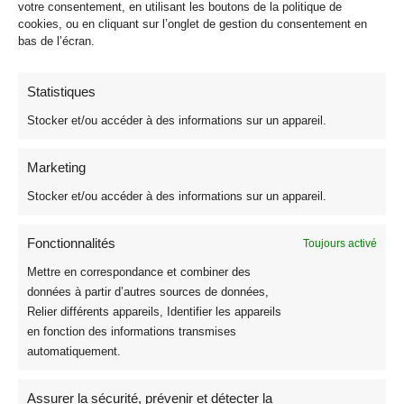
votre consentement, en utilisant les boutons de la politique de
prévenir de tout rétrécissement.Méfiance, le jersey c’est une passion
cookies, ou en cliquant sur l’onglet de gestion du consentement en
mais cela devient vite une addiction
bas de l’écran.
À découvrir aussi dès maintenant :
Tissus Jersey | Motif Dinosaure
Statistiques
Stocker et/ou accéder à des informations sur un appareil.
Marketing
Recherche
Stocker et/ou accéder à des informations sur un appareil.
Fonctionnalités
Toujours activé
Mettre en correspondance et combiner des
Tissus
337
données à partir d’autres sources de données,
Les Meilleures Ventes
23
Relier différents appareils, Identifier les appareils
en fonction des informations transmises
Nouveautés Tissus
120
automatiquement.
Coton
135
Coton Imprimé Oeko Tex
26
Assurer la sécurité, prévenir et détecter la