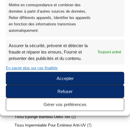
Mettre en correspondance et combiner des
Tissu Fleuri Style Liberty Oeko-Tex
3
données à partir d’autres sources de données,
Coton Premium
6
Relier différents appareils, Identifier les appareils
en fonction des informations transmises
Tissu Coton Enduit Souple Oeko-Tex
10
automatiquement.
Tissu Coton Uni Oeko-Tex
17
Coton Biologique GOTS
16
Assurer la sécurité, prévenir et détecter la
Coton Biologique Imprimé
16
fraude et réparer les erreurs, Fournir et
Toujours activé
présenter des publicités et du contenu.
Tissu Madras Guadeloupe Antillais Martinique
9
Tissu Vichy Coton
15
En savoir plus sur ces finalités
Tissu Licence
2
Accepter
Tissu Licence Jurassic World
1
Refuser
Tissu Licence Disney et Marvel
1
Poppy Fabrics
1
Gérer vos préférences
Tissus Festifs et Coton Noël
13
Tissu Éponge Bambou Oeko Tex
2
Tissu Imperméable Pour Extérieur Anti-UV
7