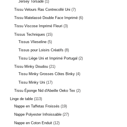
Jersey Torsadé
1
Tissu Velours Ras Contrecollé Uni
7
Tissu Matelassé Double Face Imprimé
6
Tissu Viscose Imprimé Fleuri
3
Tissus Techniques
15
Tissus Vlieseline
5
Tissus pour Loisirs Créatifs
8
Tissu Liège Uni et Imprimé Portugal
2
Tissu Minky Doudou
21
Tissu Minky Grosses Côtes Binky
4
Tissu Minky Uni
17
Tissu Éponge Nid d'Abeille Oeko Tex
2
Linge de table
113
Nappe en Taffetas Froissés
19
Nappe Polyester Infroissable
27
Nappe en Coton Enduit
12