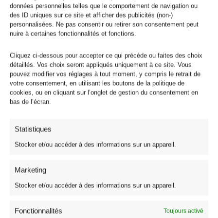
données personnelles telles que le comportement de navigation ou
des ID uniques sur ce site et afficher des publicités (non-)
personnalisées. Ne pas consentir ou retirer son consentement peut
Recherche
nuire à certaines fonctionnalités et fonctions.
Cliquez ci-dessous pour accepter ce qui précède ou faites des choix
détaillés. Vos choix seront appliqués uniquement à ce site. Vous
pouvez modifier vos réglages à tout moment, y compris le retrait de
votre consentement, en utilisant les boutons de la politique de
cookies, ou en cliquant sur l’onglet de gestion du consentement en
Tissus
339
bas de l’écran.
Les Meilleures Ventes
23
Nouveautés Tissus
122
Statistiques
Coton
135
Stocker et/ou accéder à des informations sur un appareil.
Coton Imprimé Oeko Tex
26
Tissu Voile de Coton
6
Marketing
Voile de Coton Matelassé
5
Stocker et/ou accéder à des informations sur un appareil.
Voile de Coton Africain
1
Broderie Anglaise
4
Fonctionnalités
Toujours activé
Coton 3D et Impression Digitale
18