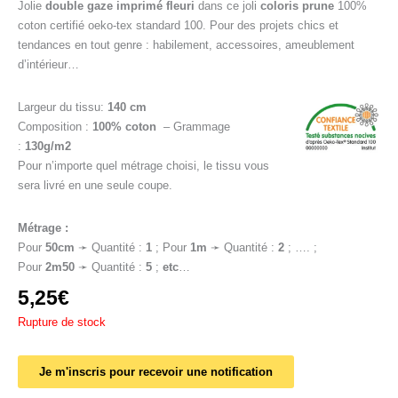
Jolie
double gaze imprimé fleuri
dans ce joli
coloris prune
100%
coton certifié oeko-tex standard 100. Pour des projets chics et
tendances en tout genre : habilement, accessoires, ameublement
d’intérieur…
Largeur du tissu:
140 cm
Composition :
100% coton
– Grammage
:
130g/m2
Pour n’importe quel métrage choisi, le tissu vous
sera livré en une seule coupe.
Métrage :
Pour
50cm
➛ Quantité :
1
; Pour
1
m
➛ Quantité :
2
; …. ;
Pour
2m50
➛ Quantité :
5
;
etc
…
5,25
€
Rupture de stock
Je m'inscris pour recevoir une notification