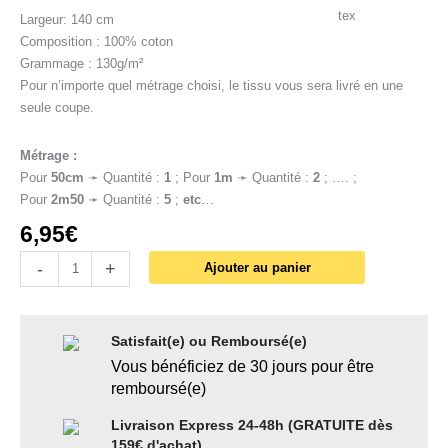
Largeur: 140 cm
Composition : 100% coton
Grammage : 130g/m²
Pour n’importe quel métrage choisi, le tissu vous sera livré en une
seule coupe.
Métrage :
Pour
50cm
➛ Quantité :
1
; Pour
1
m
➛ Quantité :
2
; …. ;
Pour
2m50
➛ Quantité :
5
;
etc
…
6,95
€
-
+
Ajouter au panier
Satisfait(e) ou Remboursé(e)
Vous bénéficiez de 30 jours pour être
remboursé(e)
Livraison Express 24-48h (GRATUITE dès
159€ d'achat)