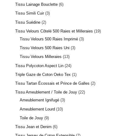
Tissu Lainage Bouclette
6
Tissu Simili Cuir
3
Tissu Suédine
2
Tissu Velours Côtelé 500 Raies et Milleraies
19
Tissu Velours 500 Raies Imprimé
3
Tissu Velours 500 Raies Uni
3
Tissu Velours Milleraies
13
Tissu Polycoton Aspect Lin
24
Triple Gaze de Coton Oeko Tex
1
Tissu Tartan Écossais et Prince de Galles
2
Tissu Ameublement / Toile de Jouy
22
Ameublement Ignifugé
3
Ameublement Lourd
10
Toile de Jouy
9
Tissu Jean et Denim
6
Tissu Jersey de Coton Extensible
7