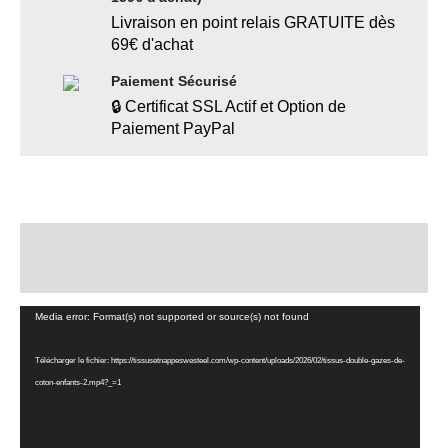
Livraison en point relais GRATUITE dès
69€ d'achat
Paiement Sécurisé
🔒 Certificat SSL Actif et Option de
Paiement PayPal
Description
Informations complémentaires
Lecteur
Media error: Format(s) not supported or source(s) not found
vidéo
Télécharger le fichier: https://tissusetnappeswesteel.com/wp-content/uploads/2026/02/tissus-double-gazes-de-
coton-enfants-2.mp4?_=1