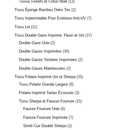
Tissus Festifs et Coton Noël
13
7 avis
Tissu Éponge Bambou Oeko Tex
2
Tissu Imperméable Pour Extérieur Anti-UV
7
Tissu Lin
11
Tissu Double Gaze Imprimé, Fleuri et Uni
37
Double Gaze Unie
2
Double Gazes Imprimées
30
Double Gazes Teintées Imprimées
2
Double Gazes Matelassées
2
Tissu Polaire Imprimé Uni et Sherpa
25
Tissu Polaire Grande Largeur
9
Polaire Imprimé Tartan Écossais
3
Tissu Sherpa et Fausse Fourrure
15
Fausse Fourrure Unie
6
1 avis
Fausse Fourrure Imprimée
7
Simili Cuir Doublé Sherpa
2