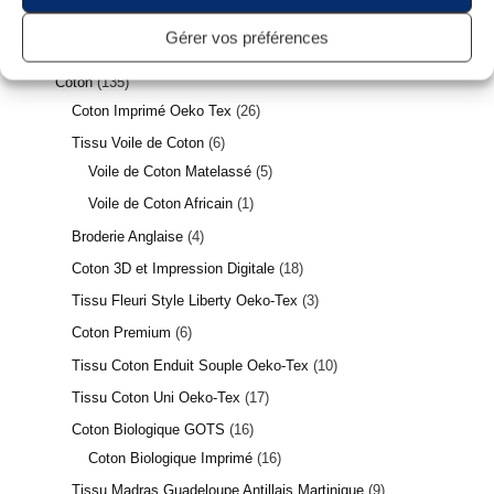
Les Meilleures Ventes
23
Gérer vos préférences
Nouveautés Tissus
122
Coton
135
Coton Imprimé Oeko Tex
26
Tissu Voile de Coton
6
Voile de Coton Matelassé
5
Voile de Coton Africain
1
Broderie Anglaise
4
Coton 3D et Impression Digitale
18
Tissu Fleuri Style Liberty Oeko-Tex
3
Coton Premium
6
Tissu Coton Enduit Souple Oeko-Tex
10
Tissu Coton Uni Oeko-Tex
17
Coton Biologique GOTS
16
Coton Biologique Imprimé
16
Tissu Madras Guadeloupe Antillais Martinique
9