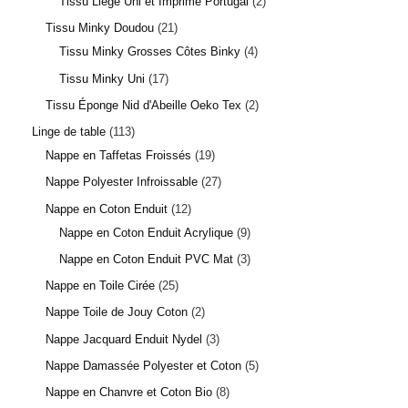
Tissu Liège Uni et Imprimé Portugal
2
Tissu Minky Doudou
21
Tissu Minky Grosses Côtes Binky
4
Tissu Minky Uni
17
Tissu Éponge Nid d'Abeille Oeko Tex
2
Linge de table
113
Nappe en Taffetas Froissés
19
Nappe Polyester Infroissable
27
Nappe en Coton Enduit
12
Nappe en Coton Enduit Acrylique
9
Nappe en Coton Enduit PVC Mat
3
Nappe en Toile Cirée
25
Nappe Toile de Jouy Coton
2
Nappe Jacquard Enduit Nydel
3
Nappe Damassée Polyester et Coton
5
Nappe en Chanvre et Coton Bio
8