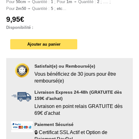
Pour
50cm
➛ Quantité :
1
; Pour
1
m
➛ Quantité :
2
; …. ;
Pour
2m50
➛ Quantité :
5
;
etc
…
9,95
€
Disponibilité :
Ajouter au panier
Satisfait(e) ou Remboursé(e)
Vous bénéficiez de 30 jours pour être
remboursé(e)
Livraison Express 24-48h (GRATUITE dès
159€ d'achat)
Livraison en point relais GRATUITE dès
69€ d'achat
Paiement Sécurisé
🔒 Certificat SSL Actif et Option de