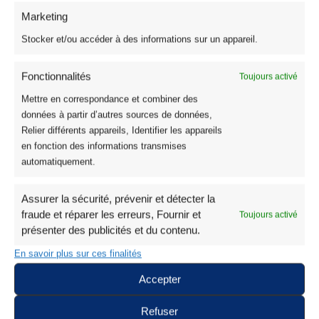
Marketing
Stocker et/ou accéder à des informations sur un appareil.
Fonctionnalités
Toujours activé
Tissu Vichy Coton
Tissu Coton Vichy Tissé Teint Chocolat Carreau 25mm
Mettre en correspondance et combiner des
données à partir d’autres sources de données,
9,95
€
Relier différents appareils, Identifier les appareils
en fonction des informations transmises
automatiquement.
Assurer la sécurité, prévenir et détecter la
fraude et réparer les erreurs, Fournir et
Toujours activé
Recherche
présenter des publicités et du contenu.
En savoir plus sur ces finalités
Accepter
Refuser
Tissus
339