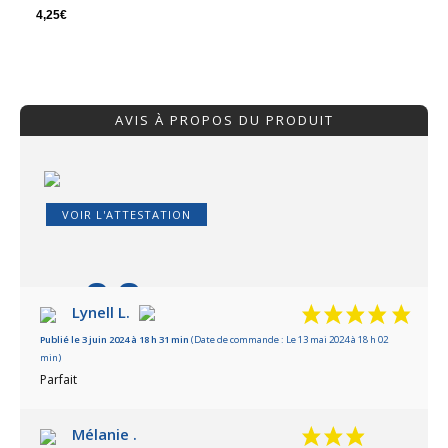
4,25
€
AVIS À PROPOS DU PRODUIT
VOIR L'ATTESTATION
8.9
/10
Lynell L.
Publié le 3 juin 2024 à 18 h 31 min
(Date de commande : Le 13 mai 2024 à 18 h 02
Basé sur 7 avis
min)
Parfait
Mélanie .