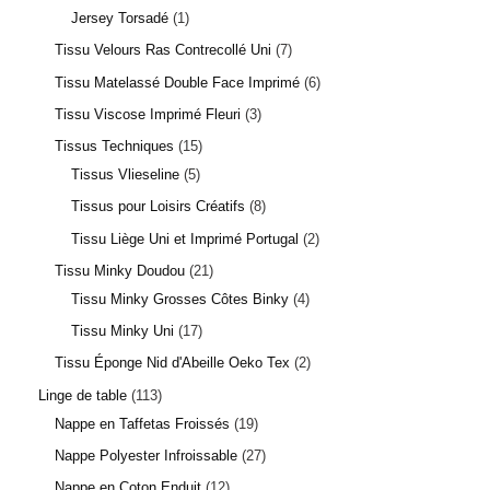
Jersey Torsadé
1
Tissu Velours Ras Contrecollé Uni
7
Tissu Matelassé Double Face Imprimé
6
Tissu Viscose Imprimé Fleuri
3
Tissus Techniques
15
Tissus Vlieseline
5
Tissus pour Loisirs Créatifs
8
Tissu Liège Uni et Imprimé Portugal
2
Tissu Minky Doudou
21
Tissu Minky Grosses Côtes Binky
4
Tissu Minky Uni
17
Tissu Éponge Nid d'Abeille Oeko Tex
2
Linge de table
113
Nappe en Taffetas Froissés
19
Nappe Polyester Infroissable
27
Nappe en Coton Enduit
12