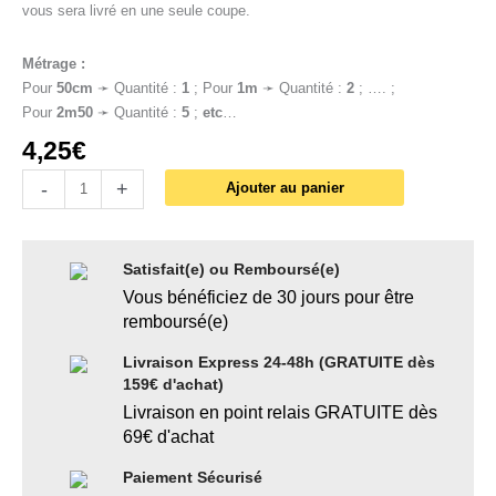
vous sera livré en une seule coupe.
Métrage :
Pour
50cm
➛ Quantité :
1
; Pour
1
m
➛ Quantité :
2
; …. ;
Pour
2m50
➛ Quantité :
5
;
etc
…
4,25
€
-
+
Ajouter au panier
Satisfait(e) ou Remboursé(e)
Vous bénéficiez de 30 jours pour être
remboursé(e)
Livraison Express 24-48h (GRATUITE dès
159€ d'achat)
Livraison en point relais GRATUITE dès
69€ d'achat
Paiement Sécurisé