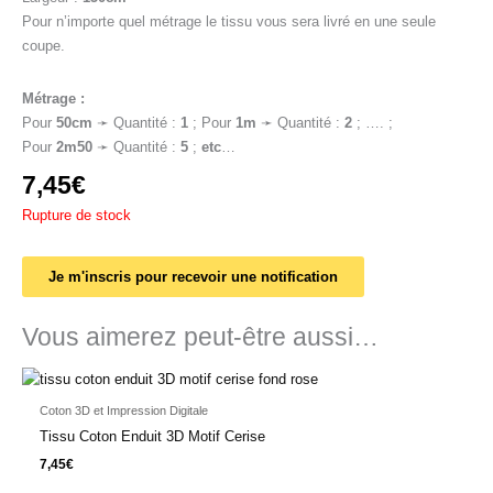
Pour n’importe quel métrage le tissu vous sera livré en une seule
coupe.
Métrage :
Pour
50cm
➛ Quantité :
1
; Pour
1
m
➛ Quantité :
2
; …. ;
Pour
2m50
➛ Quantité :
5
;
etc
…
7,45
€
Rupture de stock
Je m'inscris pour recevoir une notification
Vous aimerez peut-être aussi…
Coton 3D et Impression Digitale
Tissu Coton Enduit 3D Motif Cerise
7,45
€