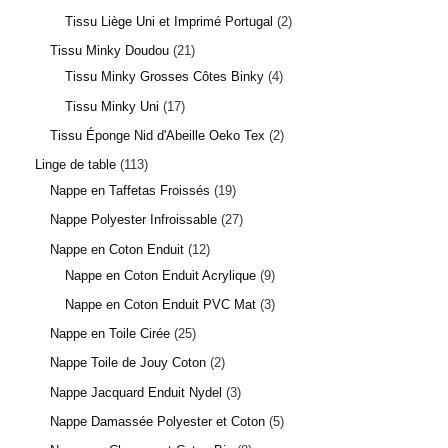
Tissu Liège Uni et Imprimé Portugal
2
Tissu Minky Doudou
21
Tissu Minky Grosses Côtes Binky
4
Tissu Minky Uni
17
Tissu Éponge Nid d'Abeille Oeko Tex
2
Linge de table
113
Nappe en Taffetas Froissés
19
Nappe Polyester Infroissable
27
Nappe en Coton Enduit
12
3 avis
Nappe en Coton Enduit Acrylique
9
Nappe en Coton Enduit PVC Mat
3
Nappe en Toile Cirée
25
Nappe Toile de Jouy Coton
2
Nappe Jacquard Enduit Nydel
3
Nappe Damassée Polyester et Coton
5