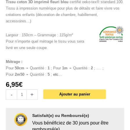
Tissu coton 3D imprimé fleuri bleu
certifié oeko-tex® standard 100.
Tissu à impression numérique pour plus de détails et faire vivre vos
créations enfants (décoration de chambre, habillement,
accessoires…)
Largeur : 150cm – Grammage : 115g/m²
Pour n’importe quel métrage le tissu vous sera
livré en une seule coupe.
Métrage :
Pour
50cm
➛ Quantité :
1
; Pour
1
m
➛ Quantité :
2
; …. ;
Pour
2m50
➛ Quantité :
5
;
etc
…
6,95
€
-
+
Ajouter au panier
Satisfait(e) ou Remboursé(e)
Vous bénéficiez de 30 jours pour être
remboursé(e)