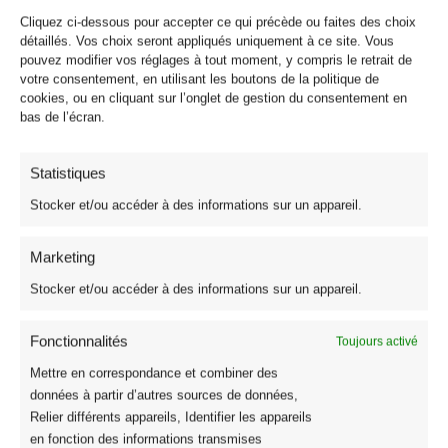
1 avis
VOIR L'ATTESTATION
Cliquez ci-dessous pour accepter ce qui précède ou faites des choix
détaillés. Vos choix seront appliqués uniquement à ce site. Vous
10
pouvez modifier vos réglages à tout moment, y compris le retrait de
/10
votre consentement, en utilisant les boutons de la politique de
Anthony H.
cookies, ou en cliquant sur l’onglet de gestion du consentement en
Basé sur 1 avis
bas de l’écran.
Publié le 6 mai 2026 à 17 h 50 min
(Date de commande : Le 13 avril 2026 à 20 h 50
min)
Parfait
Statistiques
Stocker et/ou accéder à des informations sur un appareil.
Produits similaires
Marketing
Stocker et/ou accéder à des informations sur un appareil.
Fonctionnalités
Toujours activé
Mettre en correspondance et combiner des
données à partir d’autres sources de données,
Relier différents appareils, Identifier les appareils
en fonction des informations transmises