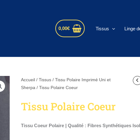
s
0,00
€
Tissus
Linge d
quantité
Accueil
/
Tissus
/
Tissu Polaire Imprimé Uni et
de
Sherpa
/ Tissu Polaire Coeur
Tissu
Tissu Polaire Coeur
Polaire
Coeur
Tissu Coeur Polaire | Qualité : Fibres Synthétiques Iso