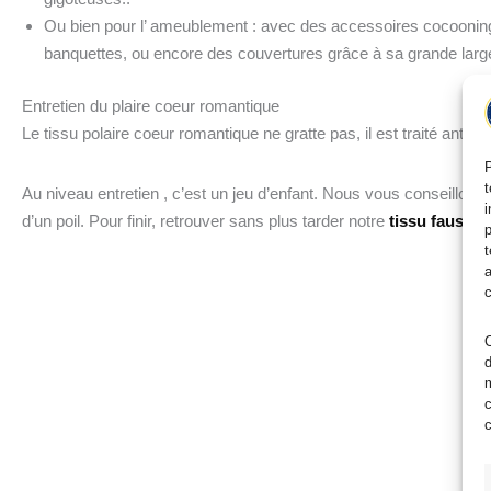
Ou bien pour l’ ameublement : avec des accessoires cocooning
banquettes,
ou encore des couvertures grâce à sa grande large
Entretien du plaire coeur romantique
Le tissu polaire coeur romantique ne gratte pas, il est traité anti-pi
P
t
Au niveau entretien , c’est un jeu d’enfant. Nous vous conseillon
i
d’un poil
. Pour finir,
r
etrouver sans plus tarder notre
tissu fausse 
p
t
a
c
C
d
m
c
c