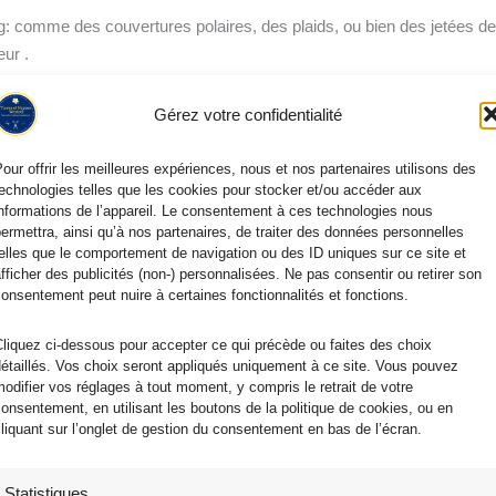
: comme des couvertures polaires, des plaids, ou bien des jetées de
ur .
Gérez votre confidentialité
lling, c’est à dire anti-boulochage, et surtout n’est pas une qualité sali
our offrir les meilleures expériences, nous et nos partenaires utilisons des
echnologies telles que les cookies pour stocker et/ou accéder aux
s un lavage en machine à 30 ou 40 degrés et votre polaire ne bougera 
nformations de l’appareil. Le consentement à ces technologies nous
fourrure
polaire
ermettra, ainsi qu’à nos partenaires, de traiter des données personnelles
elles que le comportement de navigation ou des ID uniques sur ce site et
fficher des publicités (non-) personnalisées. Ne pas consentir ou retirer son
onsentement peut nuire à certaines fonctionnalités et fonctions.
liquez ci-dessous pour accepter ce qui précède ou faites des choix
étaillés. Vos choix seront appliqués uniquement à ce site. Vous pouvez
odifier vos réglages à tout moment, y compris le retrait de votre
onsentement, en utilisant les boutons de la politique de cookies, ou en
liquant sur l’onglet de gestion du consentement en bas de l’écran.
Statistiques