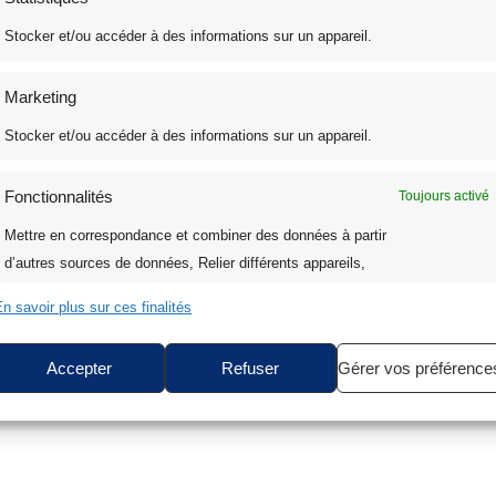
Stocker et/ou accéder à des informations sur un appareil.
Marketing
Stocker et/ou accéder à des informations sur un appareil.
Fonctionnalités
Toujours activé
Mettre en correspondance et combiner des données à partir
d’autres sources de données, Relier différents appareils,
Identifier les appareils en fonction des informations
n savoir plus sur ces finalités
transmises automatiquement.
Accepter
Refuser
Gérer vos préférence
Assurer la sécurité, prévenir et détecter la fraude et
réparer les erreurs, Fournir et présenter des
Toujours activé
publicités et du contenu.