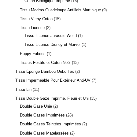
Coton Biologique Imprimé
16
Tissu Madras Guadeloupe Antillais Martinique
9
Tissu Vichy Coton
15
Tissu Licence
2
Tissu Licence Jurassic World
1
Tissu Licence Disney et Marvel
1
1 avis
Poppy Fabrics
1
Tissus Festifs et Coton Noël
13
Tissu Éponge Bambou Oeko Tex
2
Tissu Imperméable Pour Extérieur Anti-UV
7
Tissu Lin
11
Tissu Double Gaze Imprimé, Fleuri et Uni
35
Double Gaze Unie
2
Double Gazes Imprimées
28
Double Gazes Teintées Imprimées
2
Double Gazes Matelassées
2