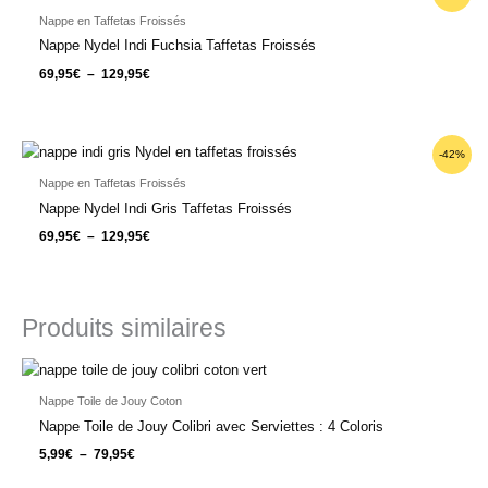
de
prix :
Nappe en Taffetas Froissés
69,95€
Nappe Nydel Indi Fuchsia Taffetas Froissés
à
129,95€
69,95
€
–
129,95
€
Plage
-42%
de
prix :
Nappe en Taffetas Froissés
69,95€
Nappe Nydel Indi Gris Taffetas Froissés
à
129,95€
69,95
€
–
129,95
€
Produits similaires
Plage
de
prix :
Nappe Toile de Jouy Coton
5,99€
Nappe Toile de Jouy Colibri avec Serviettes : 4 Coloris
à
79,95€
5,99
€
–
79,95
€