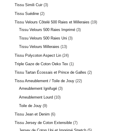
Tissu Simili Cuir
3
Tissu Suédine
2
Tissu Velours Côtelé 500 Raies et Milleraies
19
Tissu Velours 500 Raies Imprimé
3
Tissu Velours 500 Raies Uni
3
Tissu Velours Milleraies
13
Tissu Polycoton Aspect Lin
24
Triple Gaze de Coton Oeko Tex
1
Tissu Tartan Écossais et Prince de Galles
2
Tissu Ameublement / Toile de Jouy
22
Ameublement Ignifugé
3
Ameublement Lourd
10
Toile de Jouy
9
Tissu Jean et Denim
6
Tissu Jersey de Coton Extensible
7
Jersey de Coton Uni et Imprimé Stretch
5