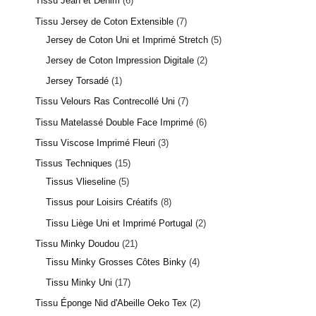
Tissu Jean et Denim
6
Tissu Jersey de Coton Extensible
7
Jersey de Coton Uni et Imprimé Stretch
5
Jersey de Coton Impression Digitale
2
Jersey Torsadé
1
Tissu Velours Ras Contrecollé Uni
7
Tissu Matelassé Double Face Imprimé
6
Tissu Viscose Imprimé Fleuri
3
Tissus Techniques
15
Tissus Vlieseline
5
Tissus pour Loisirs Créatifs
8
Tissu Liège Uni et Imprimé Portugal
2
Tissu Minky Doudou
21
Tissu Minky Grosses Côtes Binky
4
Tissu Minky Uni
17
Tissu Éponge Nid d'Abeille Oeko Tex
2