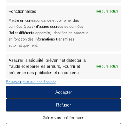
Nappe Polyester Amazonas Miel
24,95
€
–
33,95
€
Fonctionnalités
Toujours activé
Mettre en correspondance et combiner des
données à partir d’autres sources de données,
Relier différents appareils, Identifier les appareils
en fonction des informations transmises
automatiquement.
Recherche
Assurer la sécurité, prévenir et détecter la
fraude et réparer les erreurs, Fournir et
Toujours activé
présenter des publicités et du contenu.
En savoir plus sur ces finalités
Tissus
339
Accepter
Les Meilleures Ventes
23
Nouveautés Tissus
122
Refuser
Coton
135
Gérer vos préférences
Coton Imprimé Oeko Tex
26
Tissu Voile de Coton
6