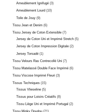
Ameublement Ignifugé
3
Ameublement Lourd
10
Toile de Jouy
9
Tissu Jean et Denim
6
Tissu Jersey de Coton Extensible
7
Jersey de Coton Uni et Imprimé Stretch
5
Jersey de Coton Impression Digitale
2
Jersey Torsadé
1
Tissu Velours Ras Contrecollé Uni
7
Tissu Matelassé Double Face Imprimé
6
Tissu Viscose Imprimé Fleuri
3
Tissus Techniques
15
Tissus Vlieseline
5
Tissus pour Loisirs Créatifs
8
Tissu Liège Uni et Imprimé Portugal
2
Tissu Minky Doudou
21