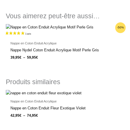
Vous aimerez peut-être aussi…
Plage
-50%
de
prix :
39,95€
à
Nappe en Coton Enduit Acrylique
59,95€
Nappe Nydel Coton Enduit Acrylique Motif Perle Gris
39,95
€
–
59,95
€
Produits similaires
Plage
de
prix :
Nappe en Coton Enduit Acrylique
42,95€
Nappe en Coton Enduit Fleur Exotique Violet
à
74,95€
42,95
€
–
74,95
€