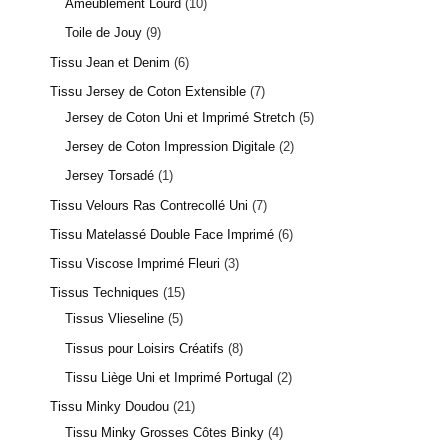
Ameublement Lourd
10
Toile de Jouy
9
Tissu Jean et Denim
6
Tissu Jersey de Coton Extensible
7
Jersey de Coton Uni et Imprimé Stretch
5
Jersey de Coton Impression Digitale
2
Jersey Torsadé
1
Tissu Velours Ras Contrecollé Uni
7
Tissu Matelassé Double Face Imprimé
6
Tissu Viscose Imprimé Fleuri
3
Tissus Techniques
15
Tissus Vlieseline
5
Tissus pour Loisirs Créatifs
8
Tissu Liège Uni et Imprimé Portugal
2
Tissu Minky Doudou
21
Tissu Minky Grosses Côtes Binky
4