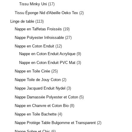
Tissu Minky Uni
17
Tissu Éponge Nid d'Abeille Oeko Tex
2
Linge de table
113
Nappe en Taffetas Froissés
19
Nappe Polyester Infroissable
27
Nappe en Coton Enduit
12
Nappe en Coton Enduit Acrylique
9
Nappe en Coton Enduit PVC Mat
3
Nappe en Toile Cirée
25
Nappe Toile de Jouy Coton
2
Nappe Jacquard Enduit Nydel
3
Nappe Damassée Polyester et Coton
5
Nappe en Chanvre et Coton Bio
8
Nappe en Toile Bachette
4
Nappe Protège Table Bulgomme et Transparent
2
Nappe Sobre et Chic
6