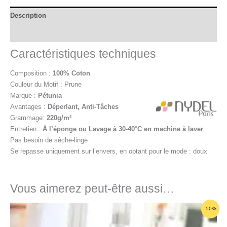
Description
Informations complémentaires
Caractéristiques techniques
Composition :
100% Coton
Couleur du Motif : Prune
Marque :
Pétunia
Avantages :
Déperlant, A
nti-Tâches
Grammage:
220g/m²
Entretien :
À l’éponge ou
Lavage à 30-40°C en machine à laver
Pas besoin de sèche-linge
Se repasse uniquement sur l’envers, en optant pour le mode : doux
Vous aimerez peut-être aussi…
Plage
-50%
de
prix :