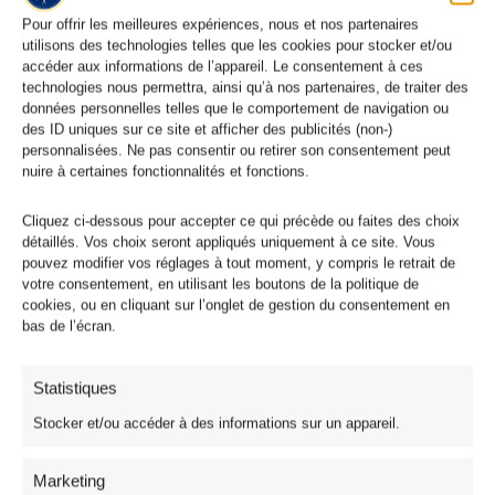
Pour offrir les meilleures expériences, nous et nos partenaires
utilisons des technologies telles que les cookies pour stocker et/ou
accéder aux informations de l’appareil. Le consentement à ces
technologies nous permettra, ainsi qu’à nos partenaires, de traiter des
données personnelles telles que le comportement de navigation ou
des ID uniques sur ce site et afficher des publicités (non-)
personnalisées. Ne pas consentir ou retirer son consentement peut
nuire à certaines fonctionnalités et fonctions.
Cliquez ci-dessous pour accepter ce qui précède ou faites des choix
détaillés. Vos choix seront appliqués uniquement à ce site. Vous
pouvez modifier vos réglages à tout moment, y compris le retrait de
votre consentement, en utilisant les boutons de la politique de
cookies, ou en cliquant sur l’onglet de gestion du consentement en
bas de l’écran.
Nappe en Coton Enduit Acrylique
Nappe en Coton Enduit Acrylique Motif Art Déco Bleu Pétrole
44,95
€
–
119,95
€
Statistiques
Stocker et/ou accéder à des informations sur un appareil.
Plage
de
Marketing
prix :