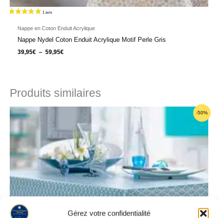
Nappe en Coton Enduit Acrylique
Nappe Nydel Coton Enduit Acrylique Motif Perle Gris
39,95
€
–
59,95
€
Produits similaires
Plage
-50%
de
prix :
44,95€
à
119,95€
Gérez votre confidentialité