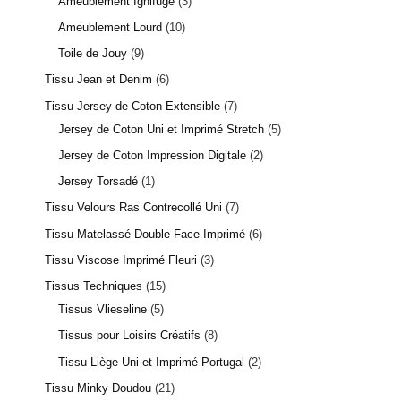
Ameublement Ignifugé
3
Ameublement Lourd
10
Toile de Jouy
9
Tissu Jean et Denim
6
Tissu Jersey de Coton Extensible
7
Jersey de Coton Uni et Imprimé Stretch
5
Jersey de Coton Impression Digitale
2
Jersey Torsadé
1
Tissu Velours Ras Contrecollé Uni
7
Tissu Matelassé Double Face Imprimé
6
Tissu Viscose Imprimé Fleuri
3
Tissus Techniques
15
Tissus Vlieseline
5
Tissus pour Loisirs Créatifs
8
Tissu Liège Uni et Imprimé Portugal
2
Tissu Minky Doudou
21